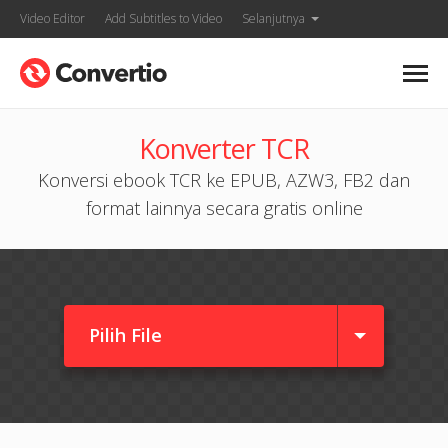
Video Editor
Add Subtitles to Video
Selanjutnya
Konverter TCR
Konversi ebook TCR ke EPUB, AZW3, FB2 dan
format lainnya secara gratis online
Pilih File