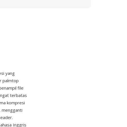
esi yang
r palmtop
penampil file
ngat terbatas
ema kompresi
, mengganti
header.
ahasa Inggris