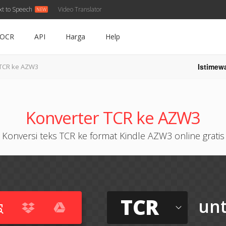
xt to Speech
Video Translator
OCR
API
Harga
Help
Istimew
TCR ke AZW3
Konverter TCR ke AZW3
Konversi teks TCR ke format Kindle AZW3 online gratis
TCR
un