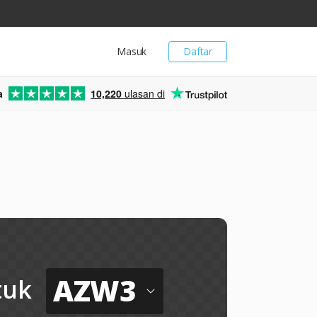
Masuk
Daftar
a
10,220
ulasan di
AZW3
tuk