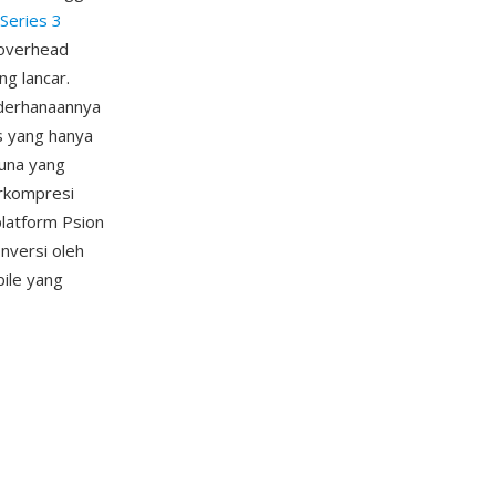
Series 3
 overhead
g lancar.
ederhanaannya
s yang hanya
guna yang
erkompresi
latform Psion
nversi oleh
ile yang