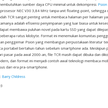
 membutuhkan sumber daya CPU minimal untuk dekompresi.
Psion 
 prosesor NEC V30 3,84 MHz tanpa unit floating-point, sehingga
ndah TCR sangat penting untuk membaca halaman per halaman yan
amanya adalah efisiensi penyimpanan yang luar biasa untuk kes
apat membawa puluhan novel pada kartu SSD yang dapat dilepa
beberapa ratus kilobyte. Format ini menemukan komunitas peng
ngan penggemar Psion yang membangun perpustakaan literatur t
a portabel bertahun-tahun sebelum smartphone ada. Meskipun p
ri pasar pada awal 2000-an, file TCR masih dapat dibuka dan diko
dern, dan format ini menjadi contoh awal teknologi membaca mob
sus dari era pra-smartphone.
g
:
Barry Childress
93