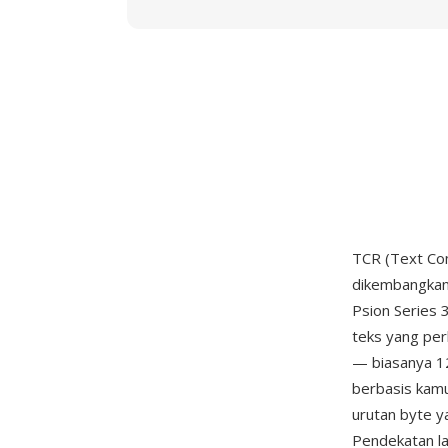
TCR (Text Com
dikembangkan 
Psion Series 3
teks yang pe
— biasanya 1
berbasis kamu
urutan byte y
Pendekatan la