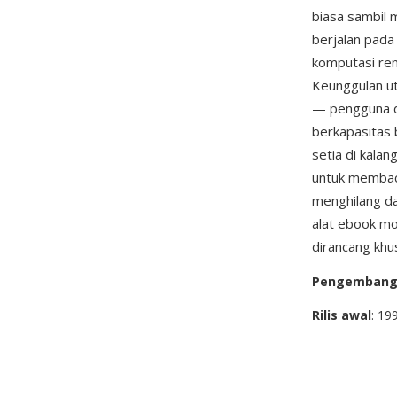
biasa sambil
berjalan pada
komputasi re
Keunggulan ut
— pengguna d
berkapasitas 
setia di kala
untuk membac
menghilang da
alat ebook mo
dirancang khu
Pengemban
Rilis awal
: 19