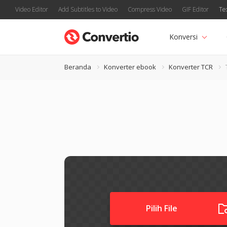
Video Editor
Add Subtitles to Video
Compress Video
GIF Editor
Te
Konversi
Beranda
Konverter ebook
Konverter TCR
Pilih File