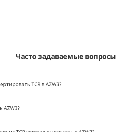
Часто задаваемые вопросы
ертировать TCR в AZW3?
ь AZW3?
екст из TCR хорошо выглядеть в AZW3?