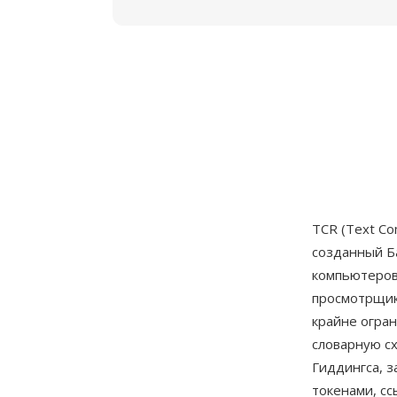
TCR (Text Co
созданный Б
компьютеров 
просмотрщик
крайне огран
словарную с
Гиддингса, 
токенами, сс