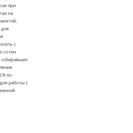
озе при
тал на
запятой,
 для
ая
осить с
о сотен
, собиравших
вления
CR по-
для работы с
ованной