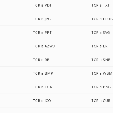
TCR в PDF
TCR в TXT
TCR в JPG
TCR в EPUB
TCR в PPT
TCR в SVG
TCR в AZW3
TCR в LRF
TCR в RB
TCR в SNB
TCR в BMP
TCR в WBM
TCR в TGA
TCR в PNG
TCR в ICO
TCR в CUR