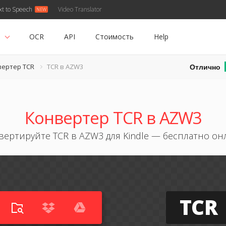
xt to Speech
Video Translator
ь
OCR
API
Стоимость
Help
Отлично
вертер TCR
TCR в AZW3
Конвертер TCR в AZW3
вертируйте TCR в AZW3 для Kindle — бесплатно он
TCR