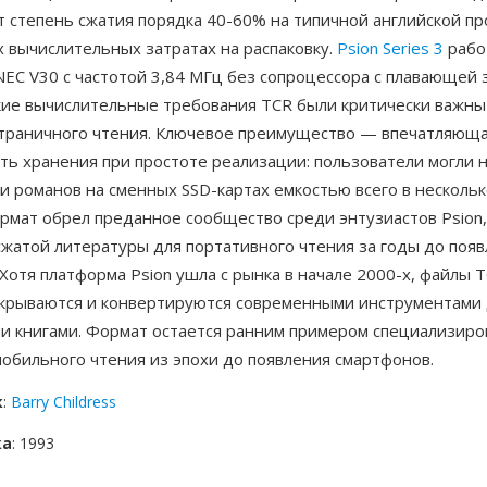
 степень сжатия порядка 40-60% на типичной английской пр
 вычислительных затратах на распаковку.
Psion Series 3
рабо
EC V30 с частотой 3,84 МГц без сопроцессора с плавающей 
кие вычислительные требования TCR были критически важны
страничного чтения. Ключевое преимущество — впечатляющ
ь хранения при простоте реализации: пользователи могли н
и романов на сменных SSD-картах емкостью всего в нескольк
ормат обрел преданное сообщество среди энтузиастов Psion
сжатой литературы для портативного чтения за годы до поя
Хотя платформа Psion ушла с рынка в начале 2000-х, файлы T
крываются и конвертируются современными инструментами 
и книгами. Формат остается ранним примером специализир
обильного чтения из эпохи до появления смартфонов.
к
:
Barry Childress
ка
: 1993