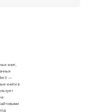
ных книг,
манных
der3 —
ые книги в
ользует
на
байтовыми
дход