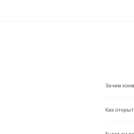
Зачем конв
Как открыт
Будет ли т