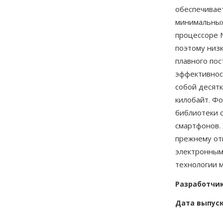
обеспечивает
минимальных
процессоре N
поэтому низ
плавного по
эффективност
собой десятк
килобайт. Ф
библиотеки 
смартфонов. 
прежнему от
электронным
технологии м
Разработчи
Дата выпус