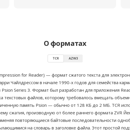
О форматах
TCR
AZW3
mpression for Reader) — формат сжатого текста для электрон
арри Чайлдрессом в начале 1990-х годов для семейства кар
Psion Series 3. Формат был разработан для приложения Rea
а текстовых файлов, которому требовалось вмещать объемн
иченную память Psion — обычно от 128 КБ до 2 МБ. TCR исп
хему сжатия, производную от более раннего формата ZVR Йе
заменяя повторяющиеся байтовые последовательности одно
ылающимися на словарь в заголовке файла. Этот простой по