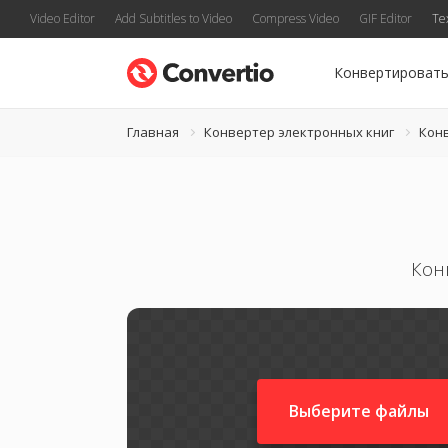
Video Editor
Add Subtitles to Video
Compress Video
GIF Editor
Te
Конвертироват
Главная
Конвертер электронных книг
Кон
Кон
Выберите файлы