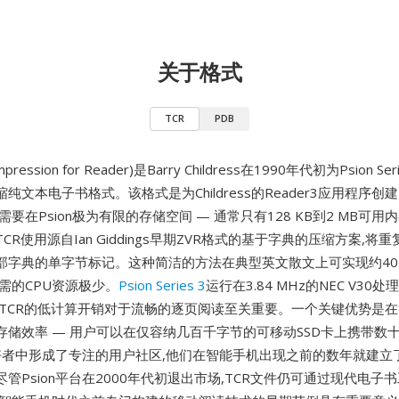
关于格式
TCR
PDB
mpression for Reader)是Barry Childress在1990年代初为Psion S
纯文本电子书格式。该格式是为Childress的Reader3应用程序创
需要在Psion极为有限的存储空间 — 通常只有128 KB到2 MB可用内
CR使用源自Ian Giddings早期ZVR格式的基于字典的压缩方案,将
部字典的单字节标记。这种简洁的方法在典型英文散文上可实现约40-
需的CPU资源极少。
Psion Series 3
运行在3.84 MHz的NEC V30
此TCR的低计算开销对于流畅的逐页阅读至关重要。一个关键优势是
存储效率 — 用户可以在仅容纳几百千字节的可移动SSD卡上携带数
n爱好者中形成了专注的用户社区,他们在智能手机出现之前的数年就建立
管Psion平台在2000年代初退出市场,TCR文件仍可通过现代电子