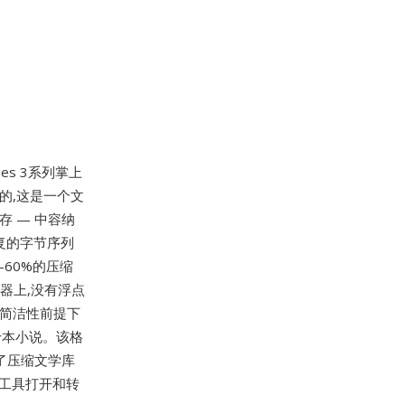
eries 3系列掌上
建的,这是一个文
存 — 中容纳
重复的字节序列
60%的压缩
处理器上,没有浮点
在简洁性前提下
十本小说。该格
了压缩文学库
书工具打开和转