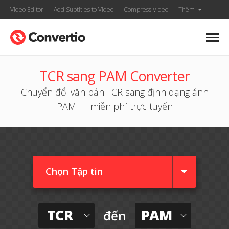
Video Editor
Add Subtitles to Video
Compress Video
Thêm
TCR sang PAM Converter
Chuyển đổi văn bản TCR sang định dạng ảnh
PAM — miễn phí trực tuyến
Chọn Tập tin
TCR
PAM
đến