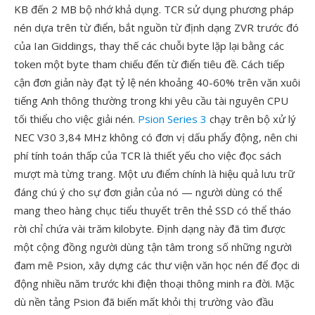
KB đến 2 MB bộ nhớ khả dụng. TCR sử dụng phương pháp
nén dựa trên từ điển, bắt nguồn từ định dạng ZVR trước đó
của Ian Giddings, thay thế các chuỗi byte lặp lại bằng các
token một byte tham chiếu đến từ điển tiêu đề. Cách tiếp
cận đơn giản này đạt tỷ lệ nén khoảng 40-60% trên văn xuôi
tiếng Anh thông thường trong khi yêu cầu tài nguyên CPU
tối thiểu cho việc giải nén.
Psion Series 3
chạy trên bộ xử lý
NEC V30 3,84 MHz không có đơn vị dấu phẩy động, nên chi
phí tính toán thấp của TCR là thiết yếu cho việc đọc sách
mượt mà từng trang. Một ưu điểm chính là hiệu quả lưu trữ
đáng chú ý cho sự đơn giản của nó — người dùng có thể
mang theo hàng chục tiểu thuyết trên thẻ SSD có thể tháo
rời chỉ chứa vài trăm kilobyte. Định dạng này đã tìm được
một cộng đồng người dùng tận tâm trong số những người
đam mê Psion, xây dựng các thư viện văn học nén để đọc di
động nhiều năm trước khi điện thoại thông minh ra đời. Mặc
dù nền tảng Psion đã biến mất khỏi thị trường vào đầu