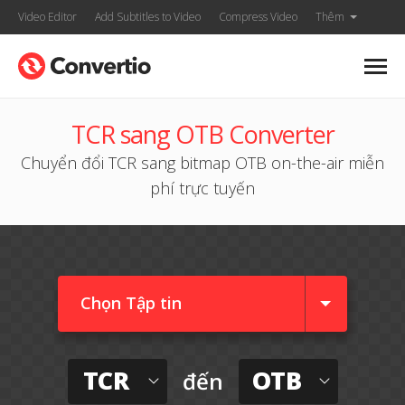
Video Editor
Add Subtitles to Video
Compress Video
Thêm
TCR sang OTB Converter
Chuyển đổi TCR sang bitmap OTB on-the-air miễn
phí trực tuyến
Chọn Tập tin
TCR
OTB
đến