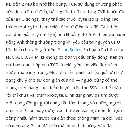
KB đến 2 MB bộ nhớ khả dụng. TCR sử dụng phương pháp
nén dựa trên từ điển, bắt nguồn từ định dạng ZVR trước đó
của Ian Giddings, thay thế các chuỗi byte lặp lại bằng các
token một byte tham chiếu đến từ điển tiêu đề. Cách tiếp
cận đơn giản này đạt tỷ lệ nén khoảng 40-60% trên văn xuôi
tiếng Anh thông thường trong khi yêu cầu tài nguyên CPU
tối thiểu cho việc giải nén.
Psion Series 3
chạy trên bộ xử lý
NEC V30 3,84 MHz không có đơn vị dấu phẩy động, nên chi
phí tính toán thấp của TCR là thiết yếu cho việc đọc sách
mượt mà từng trang. Một ưu điểm chính là hiệu quả lưu trữ
đáng chú ý cho sự đơn giản của nó — người dùng có thể
mang theo hàng chục tiểu thuyết trên thẻ SSD có thể tháo
rời chỉ chứa vài trăm kilobyte. Định dạng này đã tìm được
một cộng đồng người dùng tận tâm trong số những người
đam mê Psion, xây dựng các thư viện văn học nén để đọc di
động nhiều năm trước khi điện thoại thông minh ra đời. Mặc
dù nền tảng Psion đã biến mất khỏi thị trường vào đầu