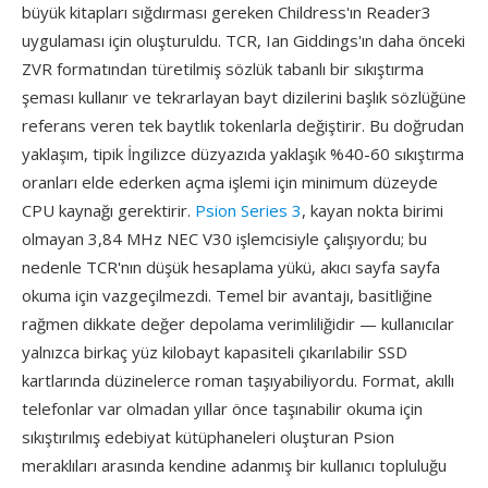
büyük kitapları sığdırması gereken Childress'ın Reader3
uygulaması için oluşturuldu. TCR, Ian Giddings'ın daha önceki
ZVR formatından türetilmiş sözlük tabanlı bir sıkıştırma
şeması kullanır ve tekrarlayan bayt dizilerini başlık sözlüğüne
referans veren tek baytlık tokenlarla değiştirir. Bu doğrudan
yaklaşım, tipik İngilizce düzyazıda yaklaşık %40-60 sıkıştırma
oranları elde ederken açma işlemi için minimum düzeyde
CPU kaynağı gerektirir.
Psion Series 3
, kayan nokta birimi
olmayan 3,84 MHz NEC V30 işlemcisiyle çalışıyordu; bu
nedenle TCR'nın düşük hesaplama yükü, akıcı sayfa sayfa
okuma için vazgeçilmezdi. Temel bir avantajı, basitliğine
rağmen dikkate değer depolama verimliliğidir — kullanıcılar
yalnızca birkaç yüz kilobayt kapasiteli çıkarılabilir SSD
kartlarında düzinelerce roman taşıyabiliyordu. Format, akıllı
telefonlar var olmadan yıllar önce taşınabilir okuma için
sıkıştırılmış edebiyat kütüphaneleri oluşturan Psion
meraklıları arasında kendine adanmış bir kullanıcı topluluğu