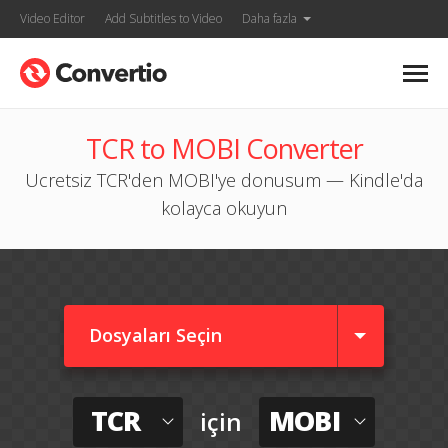
Video Editor
Add Subtitles to Video
Daha fazla
TCR to MOBI Converter
Ucretsiz TCR'den MOBI'ye donusum — Kindle'da
kolayca okuyun
Dosyaları Seçin
TCR
MOBI
için