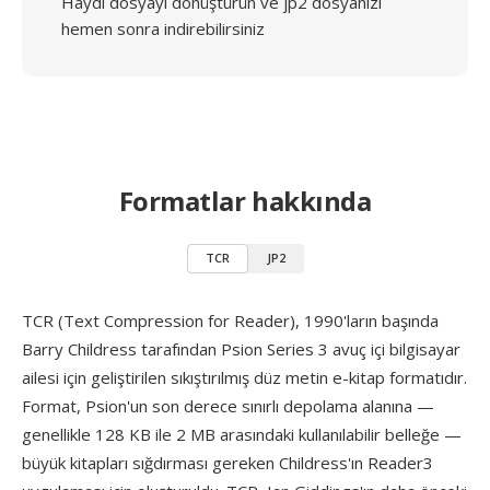
Haydi dosyayı dönüştürün ve jp2 dosyanızı
hemen sonra indirebilirsiniz
Formatlar hakkında
TCR
JP2
TCR (Text Compression for Reader), 1990'ların başında
Barry Childress tarafından Psion Series 3 avuç içi bilgisayar
ailesi için geliştirilen sıkıştırılmış düz metin e-kitap formatıdır.
Format, Psion'un son derece sınırlı depolama alanına —
genellikle 128 KB ile 2 MB arasındaki kullanılabilir belleğe —
büyük kitapları sığdırması gereken Childress'ın Reader3