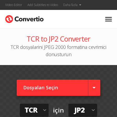
Video Editor
Add Subtitles to Video
Daha fazla
TCR to JP2 Converter
TCR dosyalarini JPEG 2000 formatina cevrimici
donusturun
Dosyaları Seçin
TCR
JP2
için