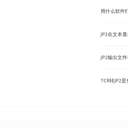
用什么软件打
JP2在文本
JP2输出文
TCR转JP2