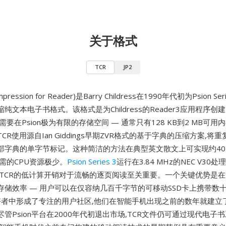
关于格式
TCR
JP2
mpression for Reader)是Barry Childress在1990年代初为Psion S
纯文本电子书格式。该格式是为Childress的Reader3应用程序创
需要在Psion极为有限的存储空间 — 通常只有128 KB到2 MB可用内
CR使用源自Ian Giddings早期ZVR格式的基于字典的压缩方案,将
部字典的单字节标记。这种简洁的方法在典型英文散文上可实现约40-
需的CPU资源极少。
Psion Series 3
运行在3.84 MHz的NEC V30
此TCR的低计算开销对于流畅的逐页阅读至关重要。一个关键优势是
存储效率 — 用户可以在仅容纳几百千字节的可移动SSD卡上携带数
n爱好者中形成了专注的用户社区,他们在智能手机出现之前的数年就建立
管Psion平台在2000年代初退出市场,TCR文件仍可通过现代电子