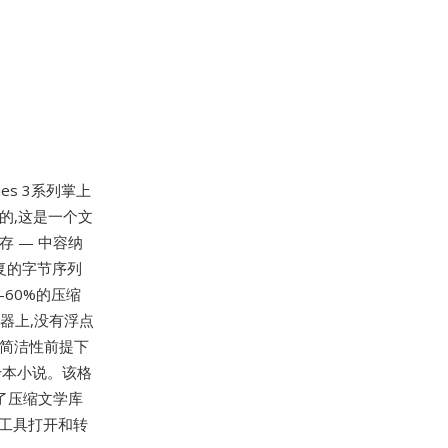
eries 3系列掌上
建的,这是一个文
存 — 中容纳
重复的字节序列
60%的压缩
处理器上,没有浮点
在简洁性前提下
十本小说。该格
了压缩文学库
书工具打开和转