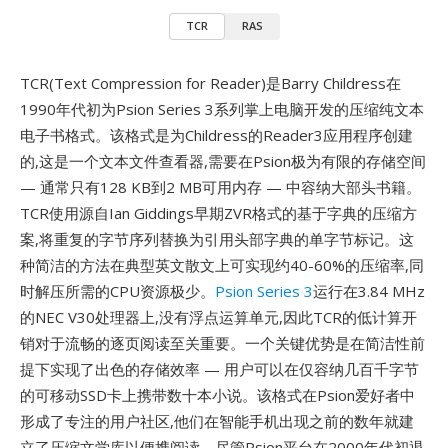
TCR
RAS
TCR(Text Compression for Reader)是Barry Childress在
1990年代初为Psion Series 3系列掌上电脑开发的压缩纯文本
电子书格式。该格式是为Childress的Reader3应用程序创建
的,这是一个文本文件查看器,需要在Psion极为有限的存储空间
— 通常只有128 KB到2 MB可用内存 — 中容纳大部头书籍。
TCR使用源自Ian Giddings早期ZVR格式的基于字典的压缩方
案,将重复的字节序列替换为引用头部字典的单字节标记。这
种简洁的方法在典型英文散文上可实现约40-60%的压缩率,同
时解压所需的CPU资源极少。
Psion Series 3
运行在3.84 MHz
的NEC V30处理器上,没有浮点运算单元,因此TCR的低计算开
销对于流畅的逐页阅读至关重要。一个关键优势是在简洁性前
提下实现了出色的存储效率 — 用户可以在仅容纳几百千字节
的可移动SSD卡上携带数十本小说。该格式在Psion爱好者中
形成了专注的用户社区,他们在智能手机出现之前的数年就建
立了压缩文学库以便携阅读。尽管Psion平台在2000年代初退