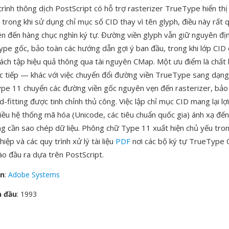
trình thông dịch PostScript có hỗ trợ rasterizer TrueType hiển th
trong khi sử dụng chỉ mục số CID thay vì tên glyph, điều này rất 
lên đến hàng chục nghìn ký tự. Đường viền glyph vẫn giữ nguyên đị
ype gốc, bảo toàn các hướng dẫn gợi ý ban đầu, trong khi lớp CID 
tách tập hiệu quả thông qua tài nguyên CMap. Một ưu điểm là chất 
 tiếp — khác với việc chuyển đổi đường viền TrueType sang dạng
ype 11 chuyển các đường viền gốc nguyên vẹn đến rasterizer, bảo
-fitting được tinh chỉnh thủ công. Việc lập chỉ mục CID mang lại lợ
hiều hệ thống mã hóa (Unicode, các tiêu chuẩn quốc gia) ánh xạ đế
g cần sao chép dữ liệu. Phông chữ Type 11 xuất hiện chủ yếu tron
iệp và các quy trình xử lý tài liệu
PDF
nơi các bộ ký tự TrueType C
o đầu ra dựa trên PostScript.
ển
:
Adobe Systems
n đầu
: 1993