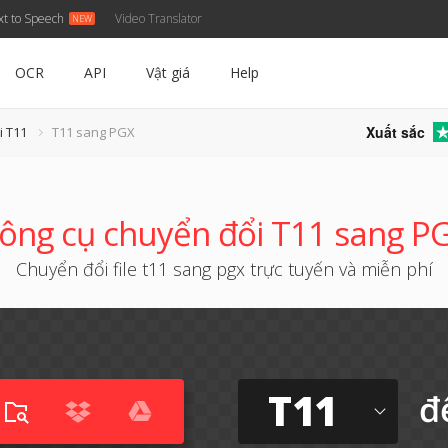
xt to Speech
Video Translator
OCR
API
Vật giá
Help
Xuất sắc
i T11
T11 sang PGX
ông cụ chuyển đổi T11 sang P
Chuyển đổi file t11 sang pgx trực tuyến và miễn phí
T11
đ