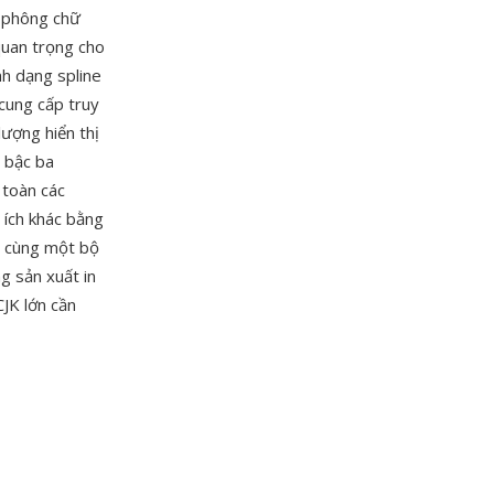
ị phông chữ
quan trọng cho
nh dạng spline
cung cấp truy
lượng hiển thị
 bậc ba
 toàn các
i ích khác bằng
n cùng một bộ
g sản xuất in
JK lớn cần