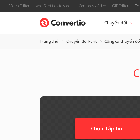
Video Editor
Add Subtitles to Video
Compress Video
GIF Editor
Te
Chuyển đổi
Trang chủ
Chuyển đổi Font
Công cụ chuyển đổ
C
Chọn Tập tin