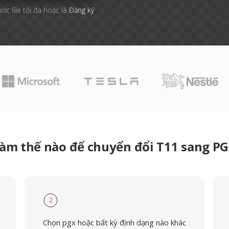
ước file tối đa hoặc là
Đăng ký
àm thế nào để chuyển đổi T11 sang P
2
Chọn pgx hoặc bất kỳ định dạng nào khác