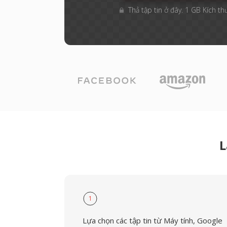
Thả tập tin ở đây. 1 GB Kích th
L
1
Lựa chọn các tập tin từ Máy tính, Google