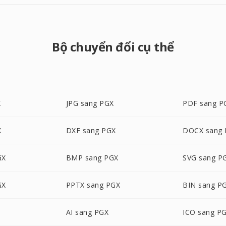
Bộ chuyển đổi cụ thể
X
JPG sang PGX
PDF sang P
X
DXF sang PGX
DOCX sang
GX
BMP sang PGX
SVG sang P
GX
PPTX sang PGX
BIN sang P
AI sang PGX
ICO sang P