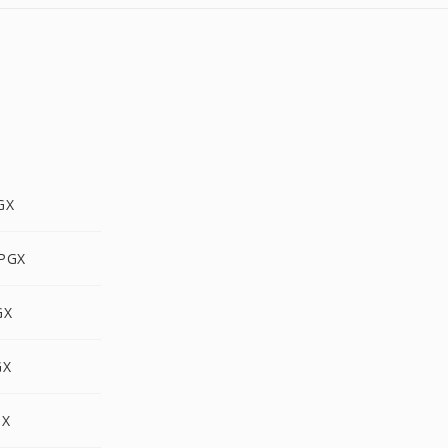
GX
 PGX
GX
GX
GX