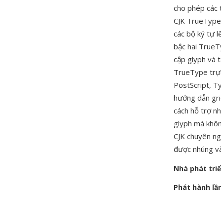
cho phép các 
CJK TrueType 
các bộ ký tự 
bậc hai TrueT
cập glyph và 
TrueType trực
PostScript, T
hướng dẫn grid
cách hỗ trợ n
glyph mà khôn
CJK chuyên ngh
được nhúng và
Nhà phát tri
Phát hành lầ