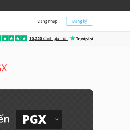
Đăng nhập
Đăng ký
10,220
đánh giá trên
GX
PGX
ến