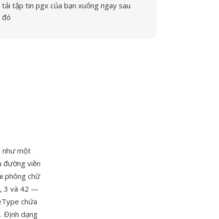
tải tập tin pgx của bạn xuống ngay sau
đó
s
như một
u đường viền
ại phông chữ
, 3 và 42 —
ueType chứa
). Định dạng