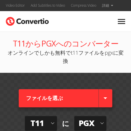
Video Editor
Add Subtitles to Video
Compress Video
詳細
T11からPGXへのコンバーター
オンラインでしかも無料でt11ファイルをpgxに変
換
ファイルを選ぶ
T11
PGX
に