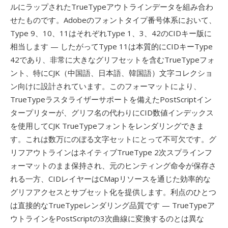
ルにラップされたTrueTypeアウトラインデータを組み合わ
せたものです。Adobeのフォントタイプ番号体系において、
Type 9、10、11はそれぞれType 1、3、42のCIDキー版に
相当します — したがってType 11は本質的にCIDキーType
42であり、非常に大きなグリフセットを含むTrueTypeフォ
ント、特にCJK（中国語、日本語、韓国語）文字コレクショ
ン向けに設計されています。このフォーマットにより、
TrueTypeラスタライザーサポートを備えたPostScriptイン
タープリターが、グリフ名の代わりにCID数値インデックス
を使用してCJK TrueTypeフォントをレンダリングできま
す。これは数万にのぼる文字セットにとって不可欠です。グ
リフアウトラインはネイティブTrueType 2次スプラインフ
ォーマットのまま保持され、元のヒンティング命令が保存さ
れる一方、CIDレイヤーはCMapリソースを通じた効率的な
グリフアクセスとサブセット化を提供します。利点のひとつ
は直接的なTrueTypeレンダリング品質です — TrueTypeア
ウトラインをPostScriptの3次曲線に変換するのとは異な