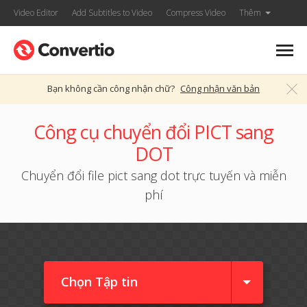
Video Editor
Add Subtitles to Video
Compress Video
Thêm
Bạn không cần công nhận chữ?
Công nhận văn bản
Công cụ chuyển đổi PICT sang
DOT
Chuyển đổi file pict sang dot trực tuyến và miễn
phí
Chọn Tập tin