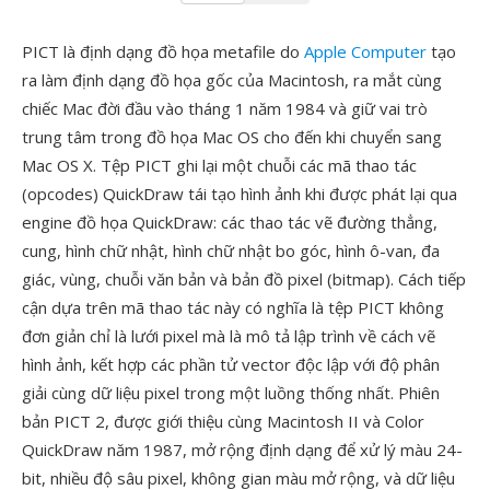
PICT là định dạng đồ họa metafile do
Apple Computer
tạo
ra làm định dạng đồ họa gốc của Macintosh, ra mắt cùng
chiếc Mac đời đầu vào tháng 1 năm 1984 và giữ vai trò
trung tâm trong đồ họa Mac OS cho đến khi chuyển sang
Mac OS X. Tệp PICT ghi lại một chuỗi các mã thao tác
(opcodes) QuickDraw tái tạo hình ảnh khi được phát lại qua
engine đồ họa QuickDraw: các thao tác vẽ đường thẳng,
cung, hình chữ nhật, hình chữ nhật bo góc, hình ô-van, đa
giác, vùng, chuỗi văn bản và bản đồ pixel (bitmap). Cách tiếp
cận dựa trên mã thao tác này có nghĩa là tệp PICT không
đơn giản chỉ là lưới pixel mà là mô tả lập trình về cách vẽ
hình ảnh, kết hợp các phần tử vector độc lập với độ phân
giải cùng dữ liệu pixel trong một luồng thống nhất. Phiên
bản PICT 2, được giới thiệu cùng Macintosh II và Color
QuickDraw năm 1987, mở rộng định dạng để xử lý màu 24-
bit, nhiều độ sâu pixel, không gian màu mở rộng, và dữ liệu