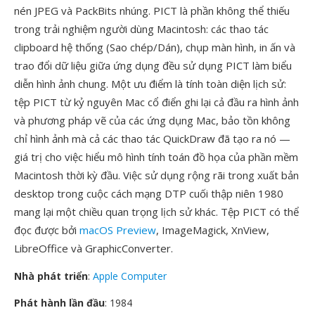
nén JPEG và PackBits nhúng. PICT là phần không thể thiếu
trong trải nghiệm người dùng Macintosh: các thao tác
clipboard hệ thống (Sao chép/Dán), chụp màn hình, in ấn và
trao đổi dữ liệu giữa ứng dụng đều sử dụng PICT làm biểu
diễn hình ảnh chung. Một ưu điểm là tính toàn diện lịch sử:
tệp PICT từ kỷ nguyên Mac cổ điển ghi lại cả đầu ra hình ảnh
và phương pháp vẽ của các ứng dụng Mac, bảo tồn không
chỉ hình ảnh mà cả các thao tác QuickDraw đã tạo ra nó —
giá trị cho việc hiểu mô hình tính toán đồ họa của phần mềm
Macintosh thời kỳ đầu. Việc sử dụng rộng rãi trong xuất bản
desktop trong cuộc cách mạng DTP cuối thập niên 1980
mang lại một chiều quan trọng lịch sử khác. Tệp PICT có thể
đọc được bởi
macOS Preview
, ImageMagick, XnView,
LibreOffice và GraphicConverter.
Nhà phát triển
:
Apple Computer
Phát hành lần đầu
: 1984