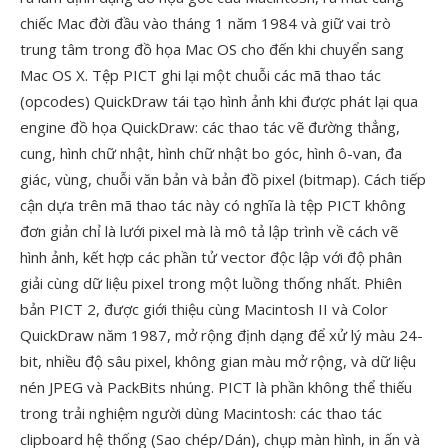
chiếc Mac đời đầu vào tháng 1 năm 1984 và giữ vai trò
trung tâm trong đồ họa Mac OS cho đến khi chuyển sang
Mac OS X. Tệp PICT ghi lại một chuỗi các mã thao tác
(opcodes) QuickDraw tái tạo hình ảnh khi được phát lại qua
engine đồ họa QuickDraw: các thao tác vẽ đường thẳng,
cung, hình chữ nhật, hình chữ nhật bo góc, hình ô-van, đa
giác, vùng, chuỗi văn bản và bản đồ pixel (bitmap). Cách tiếp
cận dựa trên mã thao tác này có nghĩa là tệp PICT không
đơn giản chỉ là lưới pixel mà là mô tả lập trình về cách vẽ
hình ảnh, kết hợp các phần tử vector độc lập với độ phân
giải cùng dữ liệu pixel trong một luồng thống nhất. Phiên
bản PICT 2, được giới thiệu cùng Macintosh II và Color
QuickDraw năm 1987, mở rộng định dạng để xử lý màu 24-
bit, nhiều độ sâu pixel, không gian màu mở rộng, và dữ liệu
nén JPEG và PackBits nhúng. PICT là phần không thể thiếu
trong trải nghiệm người dùng Macintosh: các thao tác
clipboard hệ thống (Sao chép/Dán), chụp màn hình, in ấn và