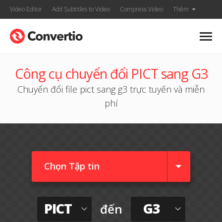
Video Editor
Add Subtitles to Video
Compress Video
Thêm
Công cụ chuyển đổi PICT sang G3
Chuyển đổi file pict sang g3 trực tuyến và miễn
phí
Chọn Tập tin
PICT
G3
đến