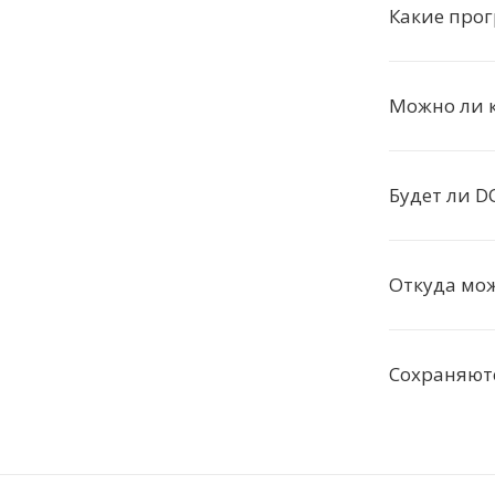
Какие про
Можно ли к
Будет ли D
Откуда мож
Сохраняютс