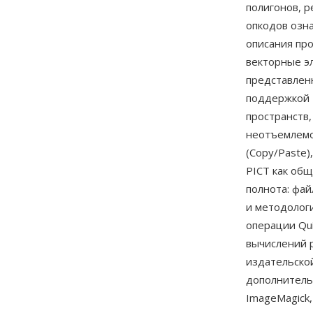
полигонов, р
опкодов озна
описания пр
векторные эл
представленн
поддержкой 
пространств,
неотъемлемо
(Copy/Paste
PICT как об
полнота: фай
и методолог
операции Qu
вычислений 
издательско
дополнитель
ImageMagick, 