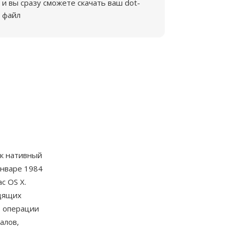
и вы сразу сможете скачать ваш dot-
файл
к нативный
январе 1984
c OS X.
одящих
: операции
алов,