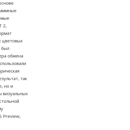
 основе
граммные
емые
 2,
формат
х цветовых
T был
ера обмена
использовали
орическая
зультат, так
, но и
ы визуальных
астольной
му
 Preview,