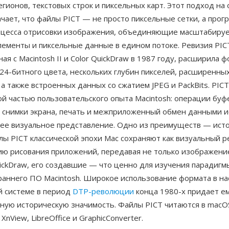
егионов, текстовых строк и пиксельных карт. Этот подход на
чает, что файлы PICT — не просто пиксельные сетки, а про
оцесса отрисовки изображения, объединяющие масштабиру
ементы и пиксельные данные в едином потоке. Ревизия PICT
ая с Macintosh II и Color QuickDraw в 1987 году, расширила 
24-битного цвета, нескольких глубин пикселей, расширенны
 а также встроенных данных со сжатием JPEG и PackBits. PIC
й частью пользовательского опыта Macintosh: операции буф
), снимки экрана, печать и межприложенный обмен данными 
щее визуальное представление. Одно из преимуществ — ист
лы PICT классической эпохи Mac сохраняют как визуальный ре
ию рисования приложений, передавая не только изображение
ickDraw, его создавшие — что ценно для изучения парадигм
раннего ПО Macintosh. Широкое использование формата в н
й системе в период
DTP-революции
конца 1980-х придает е
ную историческую значимость. Файлы PICT читаются в macOS
XnView, LibreOffice и GraphicConverter.