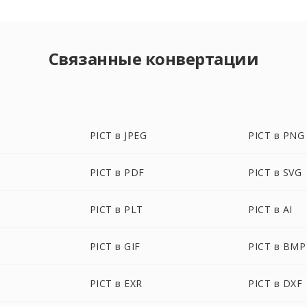
Связанные конвертации
PICT в JPEG
PICT в PNG
PICT в PDF
PICT в SVG
PICT в PLT
PICT в AI
PICT в GIF
PICT в BMP
PICT в EXR
PICT в DXF