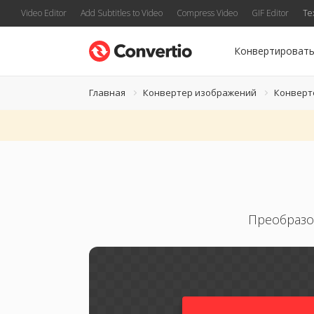
Video Editor
Add Subtitles to Video
Compress Video
GIF Editor
Te
Конвертироват
Главная
Конвертер изображений
Конверт
Преобразо