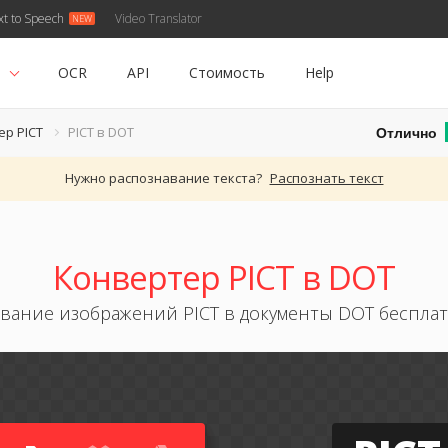
xt to Speech
Video Translator
ь
OCR
API
Стоимость
Help
Отлично
ер PICT
PICT в DOT
Нужно распознавание текста?
Распознать текст
Конвертер PICT в DOT
вание изображений PICT в документы DOT беспла