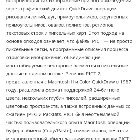
воспроизводящих изображение при воспроизведении
через графический движок QuickDraw: операции
рисования линий, дуг, прямоугольников, скругленных
прямоугольников, овалов, полигонов, регионов,
текстовых строк и пиксельных карт. Этот подход на
основе опкодов означает, что файлы PICT — не просто
пиксельные сетки, а программные описания процесса
отрисовки изображения, объединяющие
масштабируемые векторные элементы и пиксельные
данные в едином потоке. Ревизия PICT 2,
представленная с Macintosh II и Color QuickDraw в 1987
году, расширила формат поддержкой 24-битного
цвета, нескольких глубин пикселей, расширенных
цветовых пространств, а также встроенных данных со
сжатием JPEG и PackBits. PICT был неотъемлемой
частью пользовательского опыта Macintosh: операции
буфера обмена (Copy/Paste), снимки экрана, печать и
межприложенный обмен данными использовали PICT