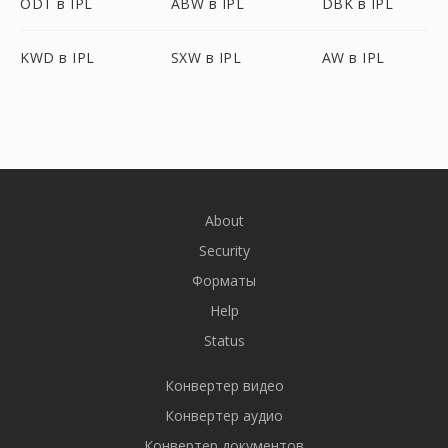
ODT в IPL
ABW в IPL
DBK в IPL
KWD в IPL
SXW в IPL
AW в IPL
About
Security
Форматы
Help
Status
Конвертер видео
Конвертер аудио
Конвертер документов