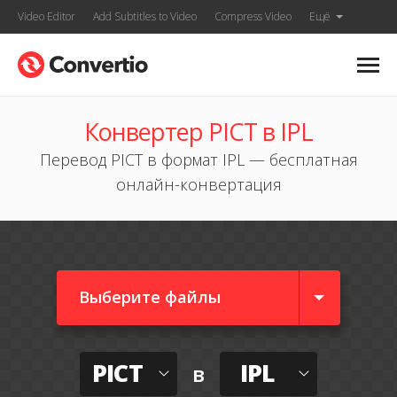
Video Editor
Add Subtitles to Video
Compress Video
Ещё
Конвертер PICT в IPL
Перевод PICT в формат IPL — бесплатная
онлайн-конвертация
Выберите файлы
PICT
IPL
в