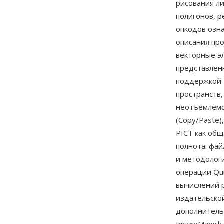
рисования ли
полигонов, р
опкодов озна
описания пр
векторные эл
представленн
поддержкой 
пространств,
неотъемлемо
(Copy/Paste
PICT как об
полнота: фай
и методолог
операции Qu
вычислений 
издательско
дополнитель