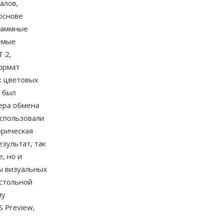
алов,
 основе
граммные
емые
 2,
формат
х цветовых
T был
ера обмена
использовали
орическая
зультат, так
, но и
ы визуальных
астольной
му
 Preview,