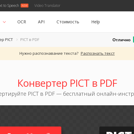
xt to Speech
Video Translator
ь
OCR
API
Стоимость
Help
Отлично
ер PICT
PICT в PDF
Нужно распознавание текста?
Распознать текст
Конвертер PICT в PDF
ертируйте PICT в PDF — бесплатный онлайн-инстр