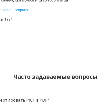
XnView, LibreOffice и GraphicConverter.
к
:
Apple Computer
ка
: 1984
Часто задаваемые вопросы
ертировать PICT в PDF?