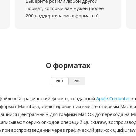
Выберите pdf или любой другой
формат, который вам нужен (более
200 поддерживаемых форматов)
О форматах
PICT
PDF
файловый графический формат, созданный
Apple Computer
ка
 формат Macintosh, дебютировавший вместе с первым Mac в 
авшийся центральным для графики Mac OS до перехода на Ma
записывают серию опкодов операций QuickDraw, воспроизв
 при воспроизведении через графический движок QuickDraw