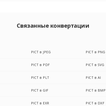
Связанные конвертации
PICT в JPEG
PICT в PNG
PICT в PDF
PICT в SVG
PICT в PLT
PICT в AI
PICT в GIF
PICT в BMP
PICT в EXR
PICT в DXF