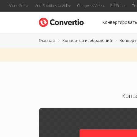
Video Editor
Add Subtitles to Video
Compress Video
GIF Editor
Te
Конвертироват
Главная
Конвертер изображений
Конверт
Конв