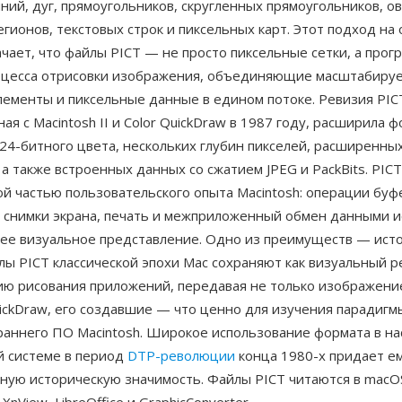
ний, дуг, прямоугольников, скругленных прямоугольников, ов
егионов, текстовых строк и пиксельных карт. Этот подход на
чает, что файлы PICT — не просто пиксельные сетки, а про
оцесса отрисовки изображения, объединяющие масштабиру
ементы и пиксельные данные в едином потоке. Ревизия PICT
ая с Macintosh II и Color QuickDraw в 1987 году, расширила 
24-битного цвета, нескольких глубин пикселей, расширенны
 а также встроенных данных со сжатием JPEG и PackBits. PIC
й частью пользовательского опыта Macintosh: операции буф
), снимки экрана, печать и межприложенный обмен данными 
щее визуальное представление. Одно из преимуществ — ист
лы PICT классической эпохи Mac сохраняют как визуальный ре
ию рисования приложений, передавая не только изображение
ickDraw, его создавшие — что ценно для изучения парадигм
раннего ПО Macintosh. Широкое использование формата в н
й системе в период
DTP-революции
конца 1980-х придает е
ную историческую значимость. Файлы PICT читаются в macOS