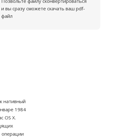
Позвольте файлу сконвертироваться
и вы сразу сможете скачать ваш pdf-
файл
к нативный
январе 1984
c OS X.
одящих
: операции