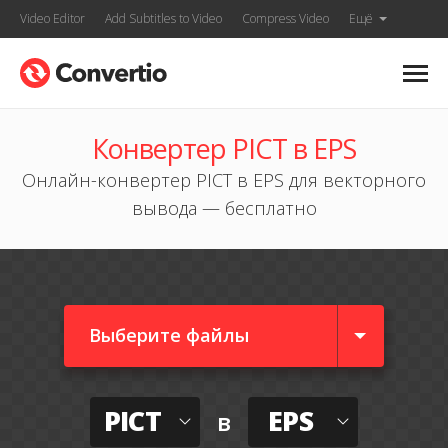
Video Editor
Add Subtitles to Video
Compress Video
Ещё
Конвертер PICT в EPS
Онлайн-конвертер PICT в EPS для векторного
вывода — бесплатно
Выберите файлы
PICT
EPS
в