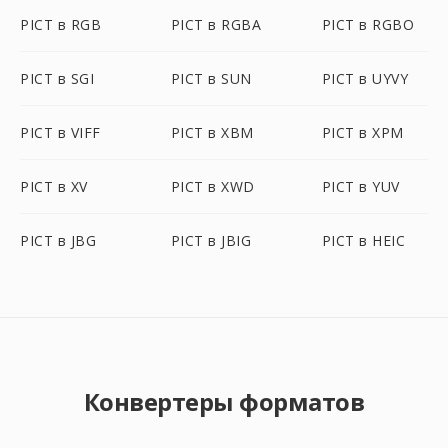
PICT в RGB
PICT в RGBA
PICT в RGBO
PICT в SGI
PICT в SUN
PICT в UYVY
PICT в VIFF
PICT в XBM
PICT в XPM
PICT в XV
PICT в XWD
PICT в YUV
PICT в JBG
PICT в JBIG
PICT в HEIC
Конвертеры форматов