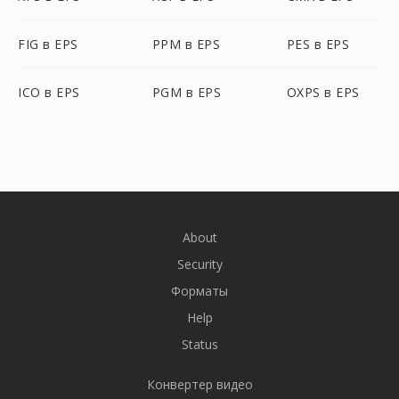
FIG в EPS
PPM в EPS
PES в EPS
ICO в EPS
PGM в EPS
OXPS в EPS
About
Security
Форматы
Help
Status
Конвертер видео