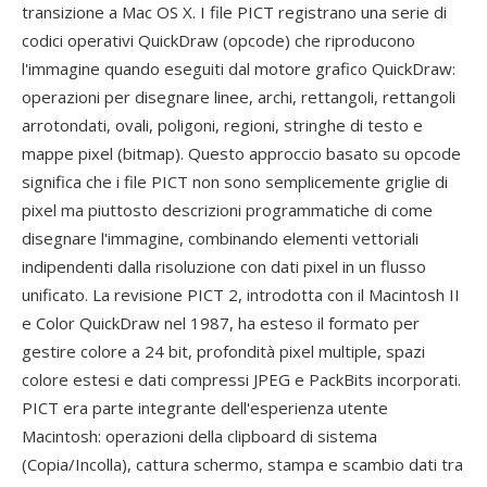
transizione a Mac OS X. I file PICT registrano una serie di
codici operativi QuickDraw (opcode) che riproducono
l'immagine quando eseguiti dal motore grafico QuickDraw:
operazioni per disegnare linee, archi, rettangoli, rettangoli
arrotondati, ovali, poligoni, regioni, stringhe di testo e
mappe pixel (bitmap). Questo approccio basato su opcode
significa che i file PICT non sono semplicemente griglie di
pixel ma piuttosto descrizioni programmatiche di come
disegnare l'immagine, combinando elementi vettoriali
indipendenti dalla risoluzione con dati pixel in un flusso
unificato. La revisione PICT 2, introdotta con il Macintosh II
e Color QuickDraw nel 1987, ha esteso il formato per
gestire colore a 24 bit, profondità pixel multiple, spazi
colore estesi e dati compressi JPEG e PackBits incorporati.
PICT era parte integrante dell'esperienza utente
Macintosh: operazioni della clipboard di sistema
(Copia/Incolla), cattura schermo, stampa e scambio dati tra