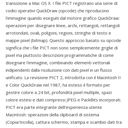
transizione a Mac OS X. I file PICT registrano una serie di
codici operativi QuickDraw (opcode) che riproducono
l'immagine quando eseguiti dal motore grafico QuickDraw:
operazioni per disegnare linee, archi, rettangoli, rettangoli
arrotondati, ovali, poligoni, regioni, stringhe di testo e
mappe pixel (bitmap). Questo approccio basato su opcode
significa che i file PICT non sono semplicemente griglie di
pixel ma piuttosto descrizioni programmatiche di come
disegnare l'immagine, combinando elementi vettoriali
indipendenti dalla risoluzione con dati pixel in un flusso
unificato. La revisione PICT 2, introdotta con il Macintosh II
e Color QuickDraw nel 1987, ha esteso il formato per
gestire colore a 24 bit, profondità pixel multiple, spazi
colore estesi e dati compressi JPEG e PackBits incorporati.
PICT era parte integrante dell'esperienza utente
Macintosh: operazioni della clipboard di sistema
(Copia/Incolla), cattura schermo, stampa e scambio dati tra