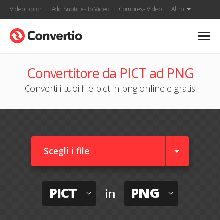
Video Editor
Add Subtitles to Video
Compress Video
Altro
Convertitore da PICT ad PNG
Converti i tuoi file pict in png online e gratis
Scegli i file
PICT
PNG
in