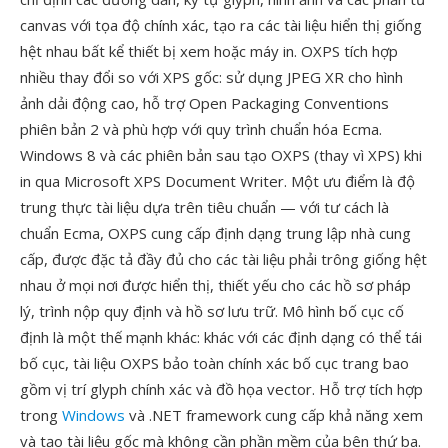
canvas với tọa độ chính xác, tạo ra các tài liệu hiển thị giống
hệt nhau bất kể thiết bị xem hoặc máy in. OXPS tích hợp
nhiều thay đổi so với XPS gốc: sử dụng JPEG XR cho hình
ảnh dải động cao, hỗ trợ Open Packaging Conventions
phiên bản 2 và phù hợp với quy trình chuẩn hóa Ecma.
Windows 8 và các phiên bản sau tạo OXPS (thay vì XPS) khi
in qua Microsoft XPS Document Writer. Một ưu điểm là độ
trung thực tài liệu dựa trên tiêu chuẩn — với tư cách là
chuẩn Ecma, OXPS cung cấp định dạng trung lập nhà cung
cấp, được đặc tả đầy đủ cho các tài liệu phải trông giống hệt
nhau ở mọi nơi được hiển thị, thiết yếu cho các hồ sơ pháp
lý, trình nộp quy định và hồ sơ lưu trữ. Mô hình bố cục cố
định là một thế mạnh khác: khác với các định dạng có thể tái
bố cục, tài liệu OXPS bảo toàn chính xác bố cục trang bao
gồm vị trí glyph chính xác và đồ họa vector. Hỗ trợ tích hợp
trong
Windows
và .NET framework cung cấp khả năng xem
và tạo tài liệu gốc mà không cần phần mềm của bên thứ ba.