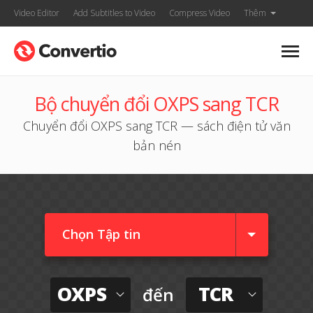
Video Editor
Add Subtitles to Video
Compress Video
Thêm
Bộ chuyển đổi OXPS sang TCR
Chuyển đổi OXPS sang TCR — sách điện tử văn
bản nén
Chọn Tập tin
OXPS
TCR
đến