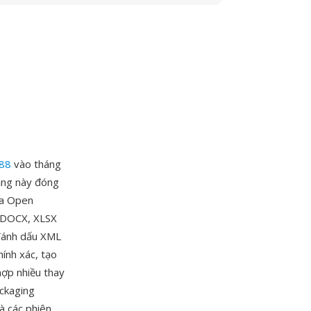
88
vào tháng
dạng này đóng
ứa Open
i DOCX, XLSX
đánh dấu XML
hính xác, tạo
 hợp nhiều thay
ackaging
à các phiên