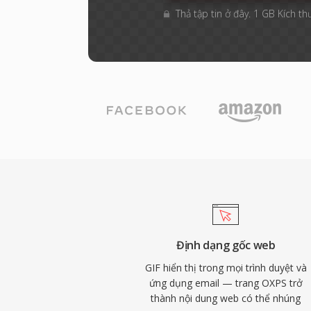
Thả tập tin ở đây. 1 GB Kích th
Định dạng gốc web
GIF hiển thị trong mọi trình duyệt và
ứng dụng email — trang OXPS trở
thành nội dung web có thể nhúng