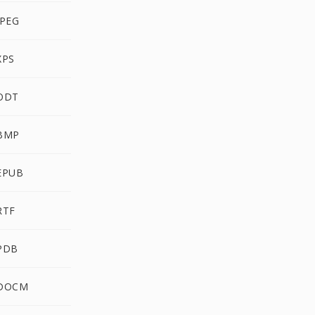
JPEG
XPS
 ODT
 BMP
EPUB
RTF
 PDB
 DOCM