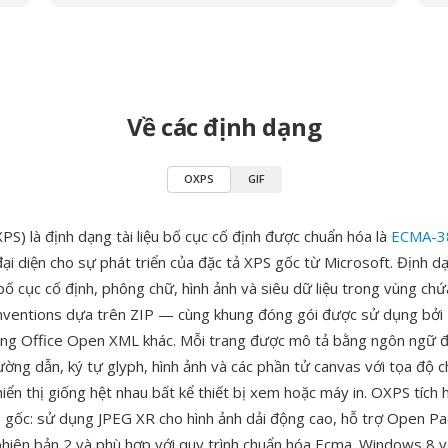
Về các định dạng
OXPS
GIF
S) là định dạng tài liệu bố cục cố định được chuẩn hóa là
ECMA-3
ại diện cho sự phát triển của đặc tả XPS gốc từ Microsoft. Định 
 bố cục cố định, phông chữ, hình ảnh và siêu dữ liệu trong vùng ch
nventions dựa trên ZIP — cùng khung đóng gói được sử dụng bở
ạng Office Open XML khác. Mỗi trang được mô tả bằng ngôn ngữ 
ường dẫn, ký tự glyph, hình ảnh và các phần tử canvas với tọa độ c
u hiển thị giống hệt nhau bất kể thiết bị xem hoặc máy in. OXPS tích
S gốc: sử dụng JPEG XR cho hình ảnh dải động cao, hỗ trợ Open P
hiên bản 2 và phù hợp với quy trình chuẩn hóa Ecma. Windows 8 v