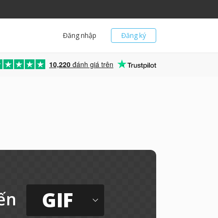
Đăng nhập
Đăng ký
10,220
đánh giá trên
GIF
ến