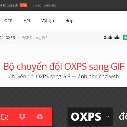
xt to Speech
Video Translator
OCR
API
Vật giá
Help
Xuất sắc
đổi OXPS
OXPS sang GIF
Bộ chuyển đổi OXPS sang GIF
Chuyển đổi OXPS sang GIF — ảnh nhẹ cho web
OXPS
đ