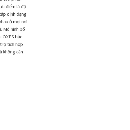
ưu điểm là độ
 cấp định dạng
nhau ở mọi nơi
ữ. Mô hình bố
iệu OXPS bảo
trợ tích hợp
à không cần