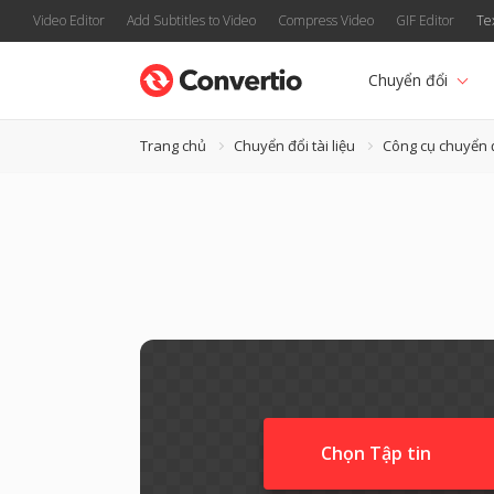
Video Editor
Add Subtitles to Video
Compress Video
GIF Editor
Te
Chuyển đổi
Trang chủ
Chuyển đổi tài liệu
Công cụ chuyển 
Chọn Tập tin