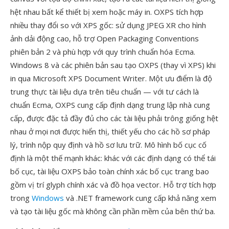
hệt nhau bất kể thiết bị xem hoặc máy in. OXPS tích hợp
nhiều thay đổi so với XPS gốc: sử dụng JPEG XR cho hình
ảnh dải động cao, hỗ trợ Open Packaging Conventions
phiên bản 2 và phù hợp với quy trình chuẩn hóa Ecma.
Windows 8 và các phiên bản sau tạo OXPS (thay vì XPS) khi
in qua Microsoft XPS Document Writer. Một ưu điểm là độ
trung thực tài liệu dựa trên tiêu chuẩn — với tư cách là
chuẩn Ecma, OXPS cung cấp định dạng trung lập nhà cung
cấp, được đặc tả đầy đủ cho các tài liệu phải trông giống hệt
nhau ở mọi nơi được hiển thị, thiết yếu cho các hồ sơ pháp
lý, trình nộp quy định và hồ sơ lưu trữ. Mô hình bố cục cố
định là một thế mạnh khác: khác với các định dạng có thể tái
bố cục, tài liệu OXPS bảo toàn chính xác bố cục trang bao
gồm vị trí glyph chính xác và đồ họa vector. Hỗ trợ tích hợp
trong
Windows
và .NET framework cung cấp khả năng xem
và tạo tài liệu gốc mà không cần phần mềm của bên thứ ba.