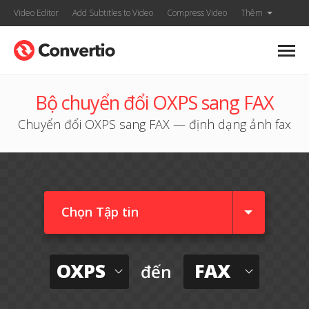
Video Editor
Add Subtitles to Video
Compress Video
Thêm
Bộ chuyển đổi OXPS sang FAX
Chuyển đổi OXPS sang FAX — định dạng ảnh fax
Chọn Tập tin
OXPS
FAX
đến