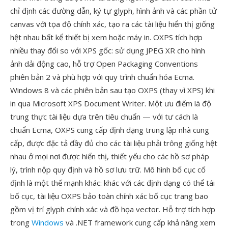
chỉ định các đường dẫn, ký tự glyph, hình ảnh và các phần tử
canvas với tọa độ chính xác, tạo ra các tài liệu hiển thị giống
hệt nhau bất kể thiết bị xem hoặc máy in. OXPS tích hợp
nhiều thay đổi so với XPS gốc: sử dụng JPEG XR cho hình
ảnh dải động cao, hỗ trợ Open Packaging Conventions
phiên bản 2 và phù hợp với quy trình chuẩn hóa Ecma.
Windows 8 và các phiên bản sau tạo OXPS (thay vì XPS) khi
in qua Microsoft XPS Document Writer. Một ưu điểm là độ
trung thực tài liệu dựa trên tiêu chuẩn — với tư cách là
chuẩn Ecma, OXPS cung cấp định dạng trung lập nhà cung
cấp, được đặc tả đầy đủ cho các tài liệu phải trông giống hệt
nhau ở mọi nơi được hiển thị, thiết yếu cho các hồ sơ pháp
lý, trình nộp quy định và hồ sơ lưu trữ. Mô hình bố cục cố
định là một thế mạnh khác: khác với các định dạng có thể tái
bố cục, tài liệu OXPS bảo toàn chính xác bố cục trang bao
gồm vị trí glyph chính xác và đồ họa vector. Hỗ trợ tích hợp
trong
Windows
và .NET framework cung cấp khả năng xem