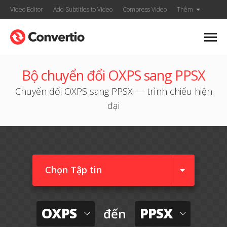
Video Editor
Add Subtitles to Video
Compress Video
Thêm
Bộ chuyển đổi OXPS sang PPSX
Chuyển đổi OXPS sang PPSX — trình chiếu hiện
đại
Chọn Tập tin
OXPS
PPSX
đến