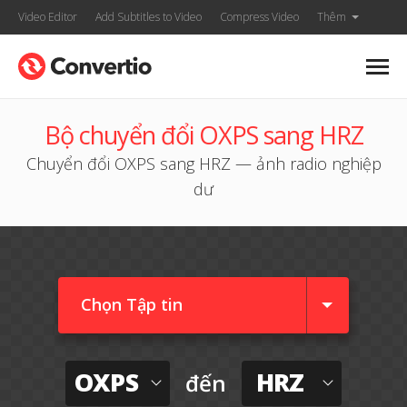
Video Editor
Add Subtitles to Video
Compress Video
Thêm
Bộ chuyển đổi OXPS sang HRZ
Chuyển đổi OXPS sang HRZ — ảnh radio nghiệp
dư
Chọn Tập tin
OXPS
HRZ
đến