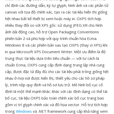
chỉ định các đường dẫn, ký tự glyph, hình ảnh và các phần tử
canvas với tọa độ chính xác, tạo ra các tài liệu hiển thị giống
hệt nhau bất kể thiết bị xem hoặc máy in. OXPS tích hợp
nhiều thay đổi so với XPS gốc: sử dụng JPEG XR cho hình
ảnh dải động cao, hỗ trợ Open Packaging Conventions
phiên bản 2 và phù hợp với quy trình chuẩn hóa Ecma.
Windows 8 và các phiên bản sau tạo OXPS (thay vì XPS) khi
in qua Microsoft XPS Document Writer. Một ưu điểm là độ
trung thực tài liệu dựa trên tiêu chuẩn — với tư cách là
chuẩn Ecma, OXPS cung cấp định dạng trung lập nhà cung
cấp, được đặc tả đầy đủ cho các tài liệu phải trông giống hệt
nhau ở mọi nơi được hiển thị, thiết yếu cho các hồ sơ pháp
lý, trình nộp quy định và hồ sơ lưu trữ. Mô hình bố cục cố
định là một thế mạnh khác: khác với các định dạng có thể tái
bố cục, tài liệu OXPS bảo toàn chính xác bố cục trang bao
gồm vị trí glyph chính xác và đồ họa vector. Hỗ trợ tích hợp
trong
Windows
và .NET framework cung cấp khả năng xem