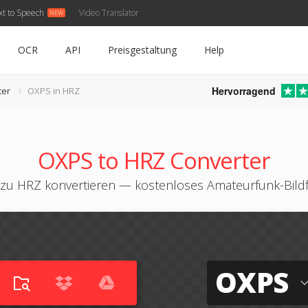
xt to Speech
Video Translator
OCR
API
Preisgestaltung
Help
Hervorragend
ter
OXPS in HRZ
OXPS to HRZ Converter
zu HRZ konvertieren — kostenloses Amateurfunk-Bild
OXPS