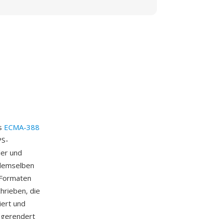
ls
ECMA-388
PS-
der und
 demselben
-Formaten
hrieben, die
iert und
 gerendert