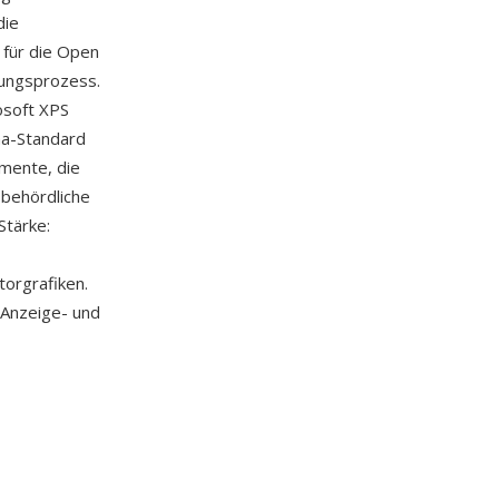
die
für die Open
rungsprozess.
osoft XPS
ma-Standard
umente, die
 behördliche
Stärke:
torgrafiken.
Anzeige- und