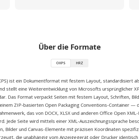
Über die Formate
OXPS
HRZ
S) ist ein Dokumentformat mit festem Layout, standardisiert a
und stellt eine Weiterentwicklung von Microsofts ursprünglicher X
dar. Das Format verpackt Seiten mit festem Layout, Schriften, Bil
 einem ZIP-basierten Open Packaging Conventions-Container —
ahmenwerk, das von DOCX, XLSX und anderen Office Open XML
d. Jede Seite wird mittels einer XML-Auszeichnungssprache besc
n, Bilder und Canvas-Elemente mit präzisen Koordinaten spezifiz
zeugt, die unabhängig vom Anzeigegerät oder Drucker identisch