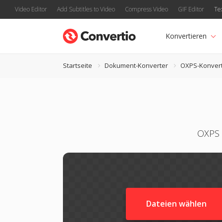
Video Editor
Add Subtitles to Video
Compress Video
GIF Editor
Te
Konvertieren
Startseite
Dokument-Konverter
OXPS-Konver
OXPS 
Dateien wählen