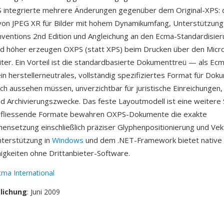
 integrierte mehrere Änderungen gegenüber dem Original-XPS: 
on JPEG XR für Bilder mit hohem Dynamikumfang, Unterstützung 
ventions 2nd Edition und Angleichung an den Ecma-Standardisie
d höher erzeugen OXPS (statt XPS) beim Drucken über den Micr
er. Ein Vorteil ist die standardbasierte Dokumenttreü — als Ec
in herstellerneutrales, vollständig spezifiziertes Format für Dok
isch aussehen müssen, unverzichtbar für juristische Einreichungen,
d Archivierungszwecke. Das feste Layoutmodell ist eine weitere 
mfliessende Formate bewahren OXPS-Dokumente die exakte
nsetzung einschließlich präziser Glyphenpositionierung und Vek
nterstützung in
Windows
und dem .NET-Framework bietet native 
higkeiten ohne Drittanbieter-Software.
cma International
tlichung
: Juni 2009