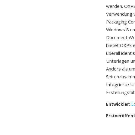
werden. OXPS
Verwendung v
Packaging Con
Windows 8 un
Document Writ
bietet OXPS e
überall ident
Unterlagen un
Anders als u
Seitenzusamme
Integrierte U
Erstellungsfä
Entwickler
:
E
Erstveröffen