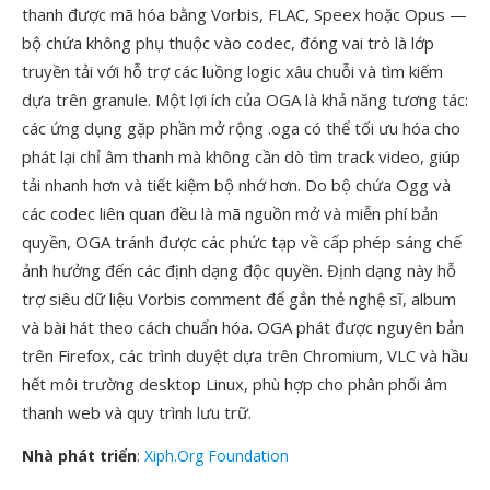
thanh được mã hóa bằng Vorbis, FLAC, Speex hoặc Opus —
bộ chứa không phụ thuộc vào codec, đóng vai trò là lớp
truyền tải với hỗ trợ các luồng logic xâu chuỗi và tìm kiếm
dựa trên granule. Một lợi ích của OGA là khả năng tương tác:
các ứng dụng gặp phần mở rộng .oga có thể tối ưu hóa cho
phát lại chỉ âm thanh mà không cần dò tìm track video, giúp
tải nhanh hơn và tiết kiệm bộ nhớ hơn. Do bộ chứa Ogg và
các codec liên quan đều là mã nguồn mở và miễn phí bản
quyền, OGA tránh được các phức tạp về cấp phép sáng chế
ảnh hưởng đến các định dạng độc quyền. Định dạng này hỗ
trợ siêu dữ liệu Vorbis comment để gắn thẻ nghệ sĩ, album
và bài hát theo cách chuẩn hóa. OGA phát được nguyên bản
trên Firefox, các trình duyệt dựa trên Chromium, VLC và hầu
hết môi trường desktop Linux, phù hợp cho phân phối âm
thanh web và quy trình lưu trữ.
Nhà phát triển
:
Xiph.Org Foundation