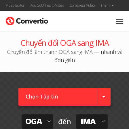
Video Editor
Add Subtitles to Video
Compress Video
Thêm
Chuyển đổi OGA sang IMA
Chuyển đổi âm thanh OGA sang IMA — nhanh và
đơn giản
Chọn Tập tin
OGA
IMA
đến