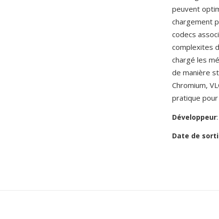
peuvent optim
chargement pl
codecs associ
complexites d
chargé les mé
de manière st
Chromium, VLC
pratique pour 
Développeur
Date de sorti