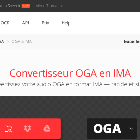
xt to Speech
Video Translator
OCR
API
Prix
Help
Excelle
GA
OGA à IMA
Convertisseur OGA en IMA
ertissez votre audio OGA en format IMA — rapide et s
OGA