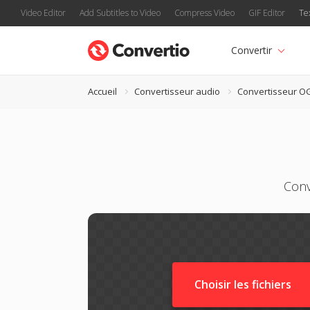
Video Editor
Add Subtitles to Video
Compress Video
GIF Editor
Te
Convertir
Accueil
Convertisseur audio
Convertisseur O
Conv
Choisir les fichiers