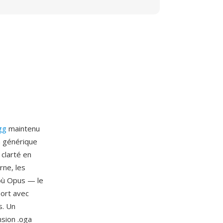
gg
maintenu
n générique
 clarté en
rne, les
 où Opus — le
ort avec
s. Un
nsion .oga