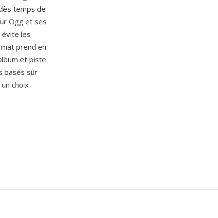
n dès temps de
eur Ogg et ses
évite les
ormat prend en
album et piste
s basés sûr
 un choix