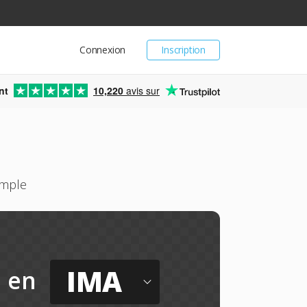
Connexion
Inscription
nt
10,220
avis sur
imple
IMA
en