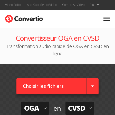
Video Editor
Add Subtitles to Video
Compress Video
Plus
Convertisseur OGA en CVSD
Transformation audio rapide de OGA en CVSD en
ligne
Choisir les fichiers
OGA
CVSD
en