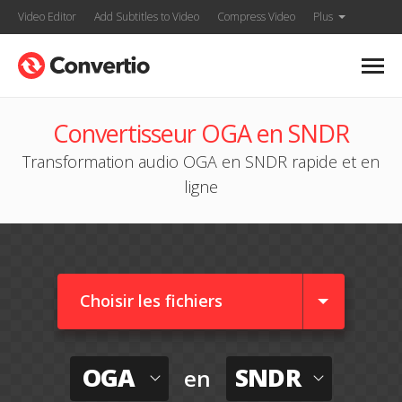
Video Editor
Add Subtitles to Video
Compress Video
Plus
Convertisseur OGA en SNDR
Transformation audio OGA en SNDR rapide et en
ligne
Choisir les fichiers
OGA
SNDR
en