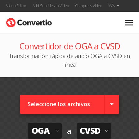
Video Editor
Add Subtitles to Video
Compress Video
Más
Convertidor de OGA a CVSD
Transformación rápida de audio OGA a CVSD en
línea
Seleccione los archivos
OGA
CVSD
a