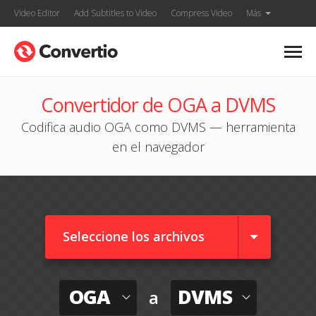
Video Editor
Add Subtitles to Video
Compress Video
Más
Convertidor de OGA a DVMS
Codifica audio OGA como DVMS — herramienta
en el navegador
Seleccione los archivos
OGA
DVMS
a