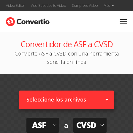
Video Editor
Add Subtitles to Video
Compress Video
Más
Convertidor de ASF a CVSD
Convierte ASF a CVSD con una herramienta
sencilla en línea
Seleccione los archivos
ASF
CVSD
a