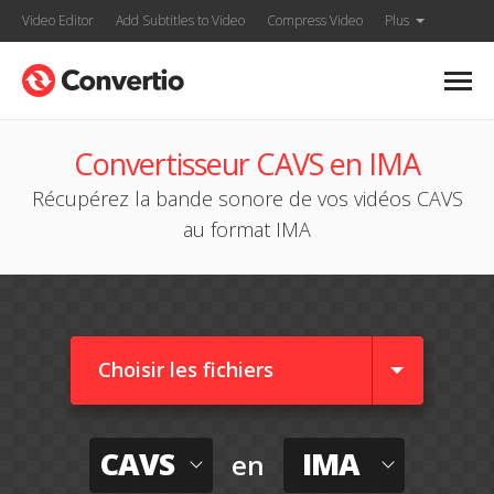
Video Editor
Add Subtitles to Video
Compress Video
Plus
Convertisseur CAVS en IMA
Récupérez la bande sonore de vos vidéos CAVS
au format IMA
Choisir les fichiers
CAVS
IMA
en