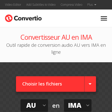
Video Editor
Add Subtitles to Video
Compress Video
Plus
Convertisseur AU en IMA
Outil rapide de conversion audio AU vers IMA en
ligne
Choisir les fichiers
AU
IMA
en