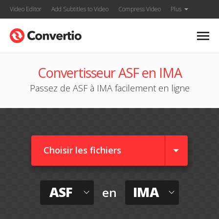
Video Editor
Add Subtitles to Video
Compress Video
Plus
Convertisseur ASF en IMA
Passez de ASF à IMA facilement en ligne
Choisir les fichiers
ASF
IMA
en