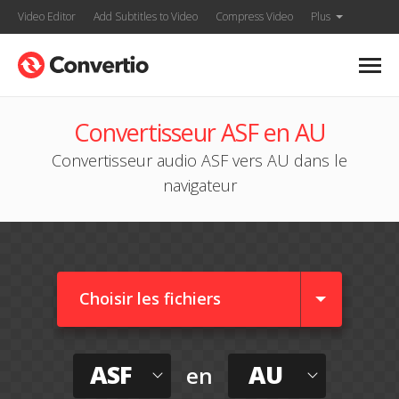
Video Editor
Add Subtitles to Video
Compress Video
Plus
Convertisseur ASF en AU
Convertisseur audio ASF vers AU dans le
navigateur
Choisir les fichiers
ASF
AU
en