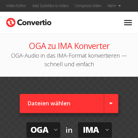
Video Editor
Add Subtitles to Video
Compress Video
Mehr
OGA zu IMA Konverter
OGA-Audio in das IMA-Format konvertieren —
schnell und einfach
Dateien wählen
OGA
IMA
in