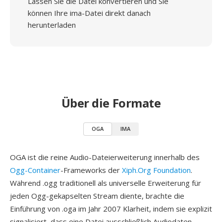
Lassen Sie die Datei konvertieren und Sie
können Ihre ima-Datei direkt danach
herunterladen
Über die Formate
OGA
IMA
OGA ist die reine Audio-Dateierweiterung innerhalb des
Ogg-Container
-Frameworks der
Xiph.Org Foundation
.
Während .ogg traditionell als universelle Erweiterung für
jeden Ogg-gekapselten Stream diente, brachte die
Einführung von .oga im Jahr 2007 Klarheit, indem sie explizit
signalisiert, dass eine Datei ausschließlich Audiodaten