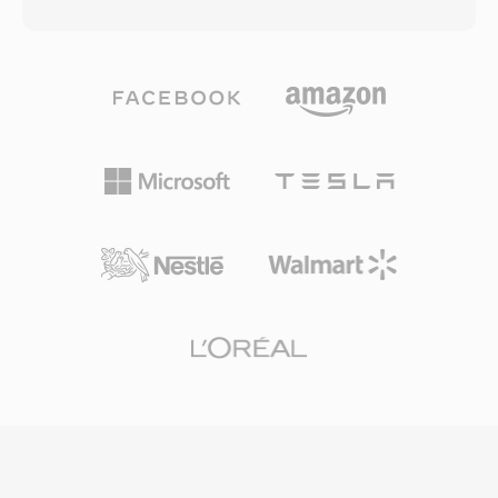
gồm các khối dữ liệu có kiểu, có thể mang PCM
độc quyền. Định dạng này hỗ trợ siêu dữ liệu
8-bit không dấu, ADPCM Creative 4-bit và 2,6-
Vorbis comment để gắn thẻ nghệ sĩ, album và
bit, PCM 16-bit có dấu, cũng như âm thanh mã
bài hát theo cách chuẩn hóa. OGA phát được
hóa A-law và mu-law. Cấu trúc khối này còn hỗ
nguyên bản trên Firefox, các trình duyệt dựa
trợ khoảng lặng, vòng lặp lặp lại và điểm đánh
trên Chromium, VLC và hầu hết môi trường
dấu, mang lại cho nhà phát triển game khả
desktop Linux, phù hợp cho phân phối âm
năng kiểm soát chi tiết việc phát lại âm thanh.
thanh web và quy trình lưu trữ.
Ưu điểm đáng chú ý là giải mã cấp phần cứng
— card Sound Blaster có thể phát dữ liệu VOC
trực tiếp qua truyền DMA, giải phóng CPU cho
các tác vụ khác trong kỷ nguyên mà chu kỳ xử
lý vô cùng quý giá. Định dạng được sử dụng
rộng rãi trong các game DOS từ id Software,
Sierra và LucasArts. Với sự trỗi dậy của
Windows và định dạng WAV, VOC dần rời khỏi
thị trường chính thống, nhưng vẫn quan trọng