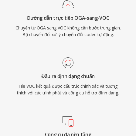
cho bảo tồn trò chơi retro và cho bất kỳ ai làm
việc với kho lưu trữ âm thanh PC cổ điển.
Đường dẫn trực tiếp OGA-sang-VOC
Chuyển từ OGA sang VOC không cần bước trung gian.
Bộ chuyển đổi xử lý chuyển đổi codec tự động.
Đầu ra định dạng chuẩn
File VOC kết quả được cấu trúc chính xác và tương
thích với các trình phát và công cụ hỗ trợ định dạng.
Công cụ đa nền tảng