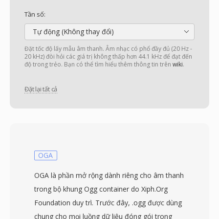
Tần số:
Tự động (Không thay đổi)
Đặt tốc độ lấy mẫu âm thanh. Âm nhạc có phổ đầy đủ (20 Hz -
20 kHz) đòi hỏi các giá trị không thấp hơn 44.1 kHz để đạt đến
độ trong trẻo. Bạn có thể tìm hiểu thêm thông tin trên
wiki
.
Đặt lại tất cả
OGA
OGA là phần mở rộng dành riêng cho âm thanh
trong bộ khung Ogg container do Xiph.Org
Foundation duy trì. Trước đây, .ogg được dùng
chung cho mọi luồng dữ liệu đóng gói trong