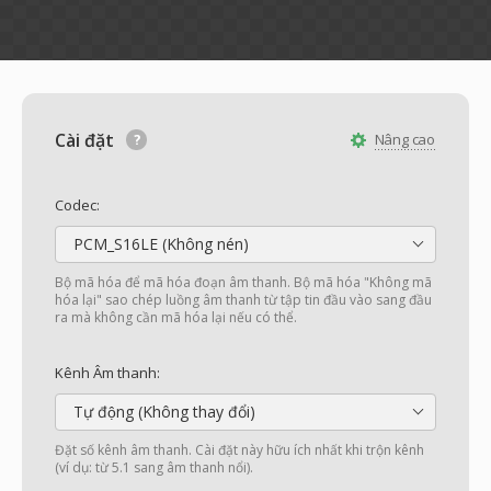
Cài đặt
Nâng cao
Codec:
PCM_S16LE (Không nén)
Bộ mã hóa để mã hóa đoạn âm thanh. Bộ mã hóa "Không mã
hóa lại" sao chép luồng âm thanh từ tập tin đầu vào sang đầu
ra mà không cần mã hóa lại nếu có thể.
Kênh Âm thanh:
Tự động (Không thay đổi)
Đặt số kênh âm thanh. Cài đặt này hữu ích nhất khi trộn kênh
(ví dụ: từ 5.1 sang âm thanh nổi).