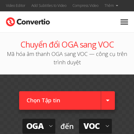
Video Editor
Add Subtitles to Video
Compress Video
Thêm
Chuyển đổi OGA sang VOC
Mã hóa âm thanh OGA sang VOC — công cụ trên
trình duyệt
Chọn Tập tin
OGA
VOC
đến