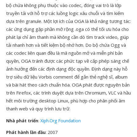
bộ chứa không phụ thuộc vào codec, đóng vai trò là lớp
truyền tải với hỗ trợ các luồng logic xâu chuỗi và tìm kiếm
dựa trên granule. Một lợi ích của OGA là khả năng tương tác:
các ứng dụng gặp phần mở rộng .oga có thể tối ưu hóa cho
phát lại chỉ âm thanh mà không cần dò tìm track video, giúp
tải nhanh hơn và tiết kiệm bộ nhớ hơn. Do bộ chứa Ogg và
các codec liên quan đều là mã nguồn mở và miễn phí bản
quyền, OGA tránh được các phức tạp về cấp phép sáng chế
ảnh hưởng đến các định dạng độc quyền. Định dạng này hỗ
trợ siêu dữ liệu Vorbis comment để gắn thẻ nghệ sĩ, album
và bài hát theo cách chuẩn hóa. OGA phát được nguyên bản
trên Firefox, các trình duyệt dựa trên Chromium, VLC và hầu
hết môi trường desktop Linux, phù hợp cho phân phối âm
thanh web và quy trình lưu trữ.
Nhà phát triển
:
Xiph.Org Foundation
Phát hành lần đầu
: 2007