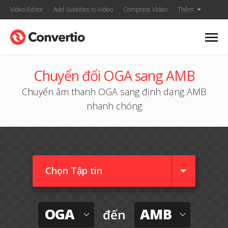
Video Editor
Add Subtitles to Video
Compress Video
Thêm
Chuyển đổi OGA sang AMB
Chuyển âm thanh OGA sang định dạng AMB
nhanh chóng
Chọn Tập tin
OGA
AMB
đến