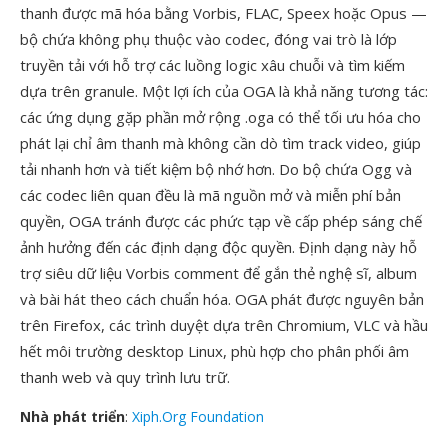
thanh được mã hóa bằng Vorbis, FLAC, Speex hoặc Opus —
bộ chứa không phụ thuộc vào codec, đóng vai trò là lớp
truyền tải với hỗ trợ các luồng logic xâu chuỗi và tìm kiếm
dựa trên granule. Một lợi ích của OGA là khả năng tương tác:
các ứng dụng gặp phần mở rộng .oga có thể tối ưu hóa cho
phát lại chỉ âm thanh mà không cần dò tìm track video, giúp
tải nhanh hơn và tiết kiệm bộ nhớ hơn. Do bộ chứa Ogg và
các codec liên quan đều là mã nguồn mở và miễn phí bản
quyền, OGA tránh được các phức tạp về cấp phép sáng chế
ảnh hưởng đến các định dạng độc quyền. Định dạng này hỗ
trợ siêu dữ liệu Vorbis comment để gắn thẻ nghệ sĩ, album
và bài hát theo cách chuẩn hóa. OGA phát được nguyên bản
trên Firefox, các trình duyệt dựa trên Chromium, VLC và hầu
hết môi trường desktop Linux, phù hợp cho phân phối âm
thanh web và quy trình lưu trữ.
Nhà phát triển
:
Xiph.Org Foundation