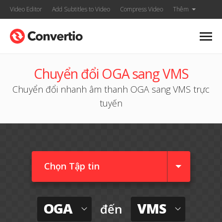
Video Editor
Add Subtitles to Video
Compress Video
Thêm
Chuyển đổi OGA sang VMS
Chuyển đổi nhanh âm thanh OGA sang VMS trực
tuyến
Chọn Tập tin
OGA
VMS
đến