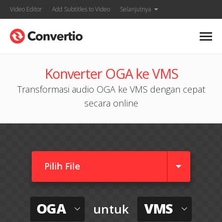
Video Editor
Add Subtitles to Video
Selanjutnya
Konverter OGA ke VMS
Transformasi audio OGA ke VMS dengan cepat
secara online
Pilih File
OGA
VMS
untuk