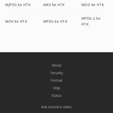
MJPEG ke HTK
MKV ke HTK
MOD ke HTK
MPEG-2 ke
MOV ke HTK
MPEG ke HTK
HTK
About
Security
Format
Help
Status
Alat konversi video