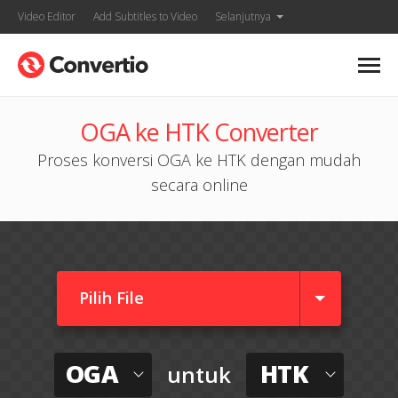
Video Editor
Add Subtitles to Video
Selanjutnya
OGA ke HTK Converter
Proses konversi OGA ke HTK dengan mudah
secara online
Pilih File
OGA
HTK
untuk