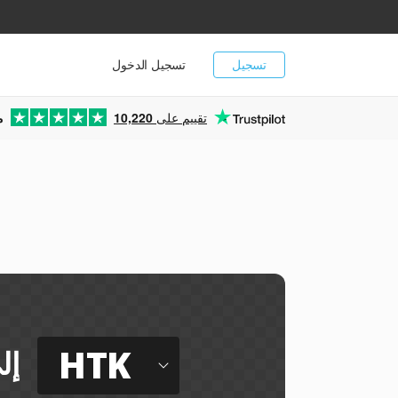
تسجيل
تسجيل الدخول
تقييم على
10,220
م
HTK
إل