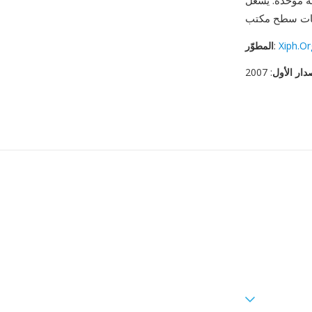
ي Firefox والمتصفحات القائمة على Chromium وVLC
Xiph.O
:
المطوّر
دار الأول
: 2007