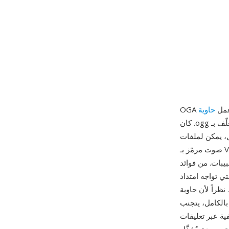
 عمل
كان .ogg يُستخدم تقليدياً كامتداد شامل لأي تدفق مغلّف بـ Ogg، جلب تقديم .oga عام 2007 وضوحاً
 لملفات OGA حمل
صوت مرمّز بـ Vorbis أو FLAC أو Speex أو Opus — فالحاوية لا تعتمد على مرمّز بعينه، وتعمل كغلاف
لية التشغيل المتبادل:
تحسين التشغيل للصوت فقط دون فحص وجود مسارات فيديو،
زاتها المرتبطة مفتوحة
ص براءات الاختراع التي تؤثر على
لفنان والألبوم ومعلومات