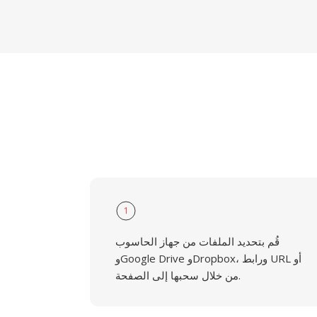
1
قُم بتحديد الملفات من جهاز الحاسوب
وGoogle Drive وDropbox، ورابط URL أو
من خلال سحبها إلى الصفحة.