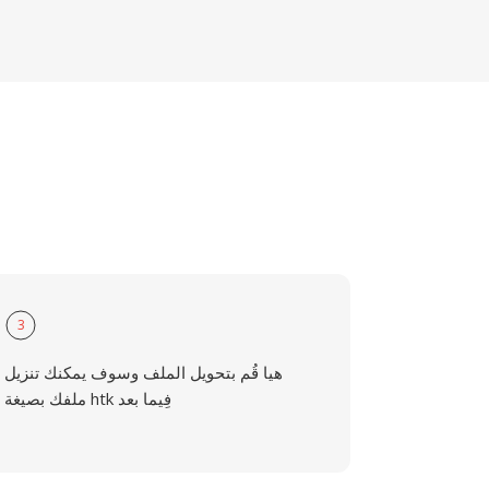
3
هيا قُم بتحويل الملف وسوف يمكنك تنزيل
ملفك بصيغة htk فِيما بعد