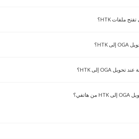
تفتح ملفات HTK؟
لى HTK؟
حويل OGA إلى HTK؟
ن هاتفي؟