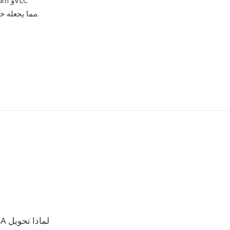
ومعظم بيئات سطح مكتب Linux، مما يجعله خياراً عملياً لتوزيع الصوت عبر الويب وسير عمل الأرشفة.
لماذا تحويل OGA إلى HTK؟