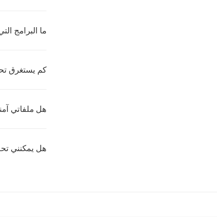
ما البرامج التي 
كم يستغرق تحويل OGA إ
هل ملفاتي آمنة عند ت
هل يمكنني تحويل OGA إلى HTK م