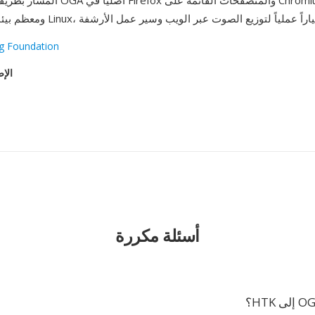
المسار بطريقة موحدة. يُشغَّل OGA أصلياً ف
rg Foundation
الإص
أسئلة مكررة