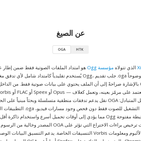
عن الصيغ
OGA
HTK
Xip
الذي تتولاه
حاوية Ogg
OGA هو امتداد الملفات الصوتية فقط ضمن إطار
بالإشارة صراحةً إلى أن الملف يحتوي على بيانات صوتية فقط. من الداخل، يمكن
نقل يدعم تدفقات منطقية متسلسلة وبحثاً مبنياً على الحبيبات. من فوائد OGA قاب
التطبيقات التي تواجه امتداد .oga يمكنها 
مما يؤدي إلى أوقات تحميل أسرع واستخدام ذاكرة أقل. نظراً لأن حاوية Ogg ومرمّ
المصدر وخالية من الرسوم بالكامل، يتجنب OGA تعقيدات ترخي
التنسيقات الخاصة. يدعم التنسيق البيانات الوصفية عبر تعليقات Vorbis لوسم ا