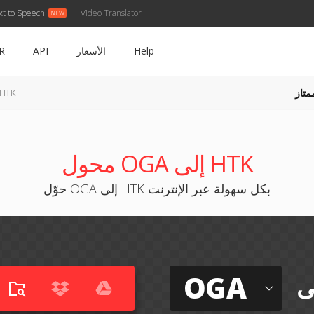
xt to Speech
Video Translator
Help
الأسعار
API
R
متاز
OGA إلى TK
محول OGA إلى HTK
حوّل OGA إلى HTK بكل سهولة عبر الإنترنت
OGA
ى