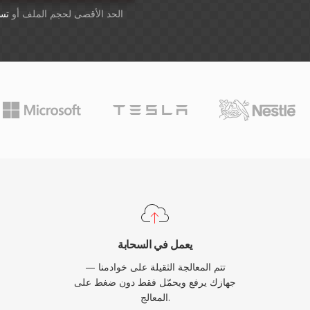
أسقِط الملفات هنا. 1 GB الحد الأقصى لحجم الملف أو
تس
يعمل في السحابة
تتم المعالجة الثقيلة على خوادمنا —
جهازك يرفع ويحمّل فقط دون ضغط على
المعالج.