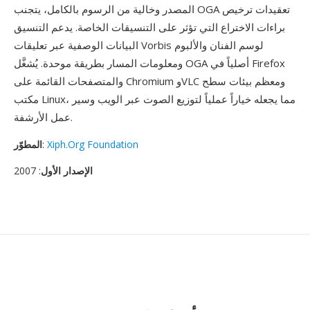
المصدر وخالية من الرسوم بالكامل، يتجنب OGA تعقيدات ترخيص
براءات الاختراع التي تؤثر على التنسيقات الخاصة. يدعم التنسيق
البيانات الوصفية عبر تعليقات Vorbis لوسم الفنان والألبوم
ومعلومات المسار بطريقة موحدة. يُشغَّل OGA أصلياً في Firefox
والمتصفحات القائمة على Chromium وVLC ومعظم بيئات سطح
مكتب Linux، مما يجعله خياراً عملياً لتوزيع الصوت عبر الويب وسير
عمل الأرشفة.
Xiph.Org Foundation
:
المطوّر
الإصدار الأول
: 2007