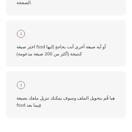
الصفحة.
2
اختر صيغة fssd أو أية صيغة أخرى أنت بحاجةٍ إليها
كنتيجة (أكثر من 200 صيغة مدعومة)
3
هيا قُم بتحويل الملف وسوف يمكنك تنزيل ملفك بصيغة
fssd فِيما بعد