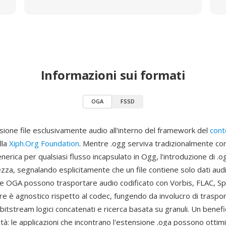
Informazioni sui formati
OGA
FSSD
sione file esclusivamente audio all'interno del framework del
cont
lla
Xiph.Org Foundation
. Mentre .ogg serviva tradizionalmente c
erica per qualsiasi flusso incapsulato in Ogg, l'introduzione di .
zza, segnalando esplicitamente che un file contiene solo dati audi
 file OGA possono trasportare audio codificato con Vorbis, FLAC, 
re è agnostico rispetto al codec, fungendo da involucro di traspo
itstream logici concatenati e ricerca basata su granuli. Un benefi
lità: le applicazioni che incontrano l'estensione .oga possono ottim