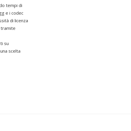
do tempi di
Ogg e i codec
sità di licenza
 tramite
ti su
una scelta