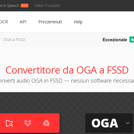
xt to Speech
Video Translator
OCR
API
Prezziminuti
Help
Eccezionale
OGA a FSSD
Convertitore da OGA a FSSD
onverti audio OGA in FSSD — nessun software necessar
OGA