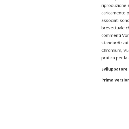
riproduzione 
caricamento pi
associati sono
brevettuale c
commenti Vorb
standardizzat
Chromium, VLC
pratica per la 
Sviluppatore
Prima versio