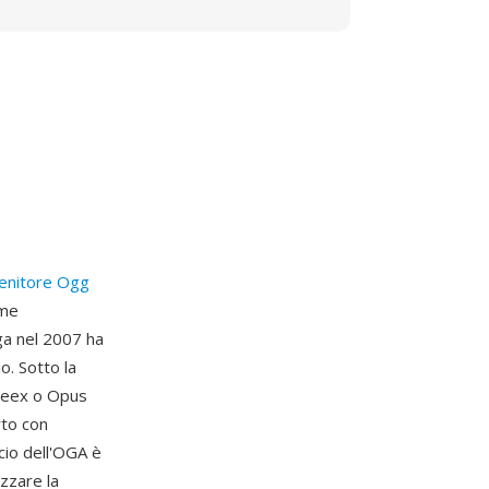
enitore Ogg
ome
oga nel 2007 ha
o. Sotto la
Speex o Opus
rto con
cio dell'OGA è
izzare la