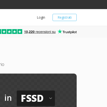
Login
Registrati
10,220
recensioni su
io
FSSD
in