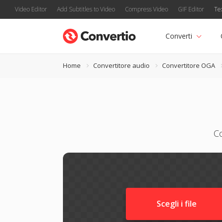
Video Editor
Add Subtitles to Video
Compress Video
GIF Editor
Te
Converti
Home
Convertitore audio
Convertitore OGA
C
Scegli i file