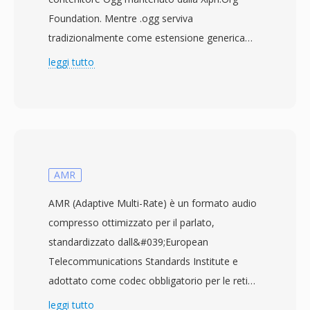
Foundation. Mentre .ogg serviva
tradizionalmente come estensione generica
per qualsiasi flusso incapsulato in Ogg,
leggi tutto
l&#039;introduzione di .oga nel 2007 ha
portato chiarezza, segnalando esplicitamente
che un file contiene solo dati audio. Sotto la
superficie, i file OGA possono trasportare audio
codificato con Vorbis, FLAC, Speex o Opus — il
contenitore è agnostico rispetto al codec,
AMR
fungendo da involucro di trasporto con
AMR (Adaptive Multi-Rate) è un formato audio
supporto per bitstream logici concatenati e
compresso ottimizzato per il parlato,
ricerca basata su granuli. Un beneficio
standardizzato dall&#039;European
dell&#039;OGA è l&#039;interoperabilità: le
Telecommunications Standards Institute e
applicazioni che incontrano l&#039;estensione
adottato come codec obbligatorio per le reti
.oga possono ottimizzare la riproduzione
mobili GSM e 3G. Il codec commuta
leggi tutto
esclusivamente audio senza dover sondare