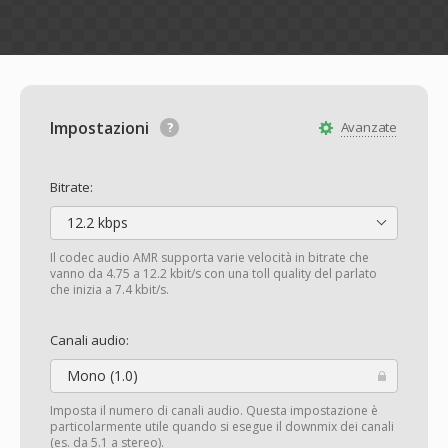
Impostazioni
Avanzate
Bitrate:
12.2 kbps
Il codec audio AMR supporta varie velocità in bitrate che
vanno da 4.75 a 12.2 kbit/s con una toll quality del parlato
che inizia a 7.4 kbit/s.
Canali audio:
Mono (1.0)
Imposta il numero di canali audio. Questa impostazione è
particolarmente utile quando si esegue il downmix dei canali
(es. da 5.1 a stereo).