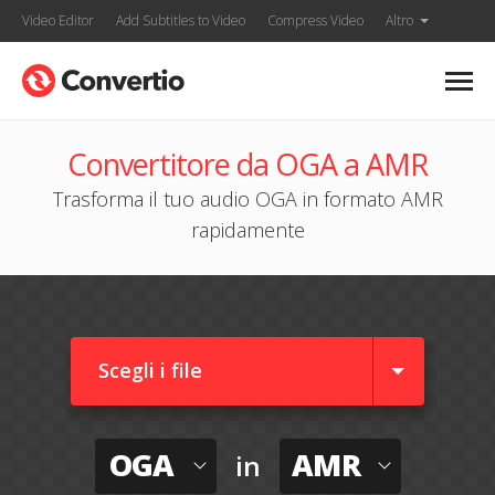
Video Editor
Add Subtitles to Video
Compress Video
Altro
Convertitore da OGA a AMR
Trasforma il tuo audio OGA in formato AMR
rapidamente
Scegli i file
OGA
AMR
in