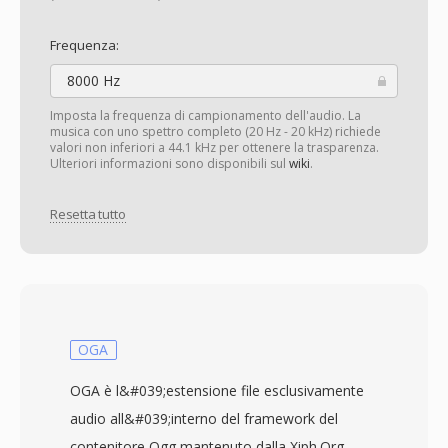
Frequenza:
8000 Hz
Imposta la frequenza di campionamento dell'audio. La
musica con uno spettro completo (20 Hz - 20 kHz) richiede
valori non inferiori a 44.1 kHz per ottenere la trasparenza.
Ulteriori informazioni sono disponibili sul
wiki
.
Resetta tutto
OGA
OGA è l&#039;estensione file esclusivamente
audio all&#039;interno del framework del
contenitore Ogg mantenuto dalla Xiph.Org