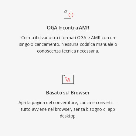
rilevamento di attività vocale e la generazione
di rumore di comfort integrati, che riducono la
trasmissione durante i silenzi. Sebbene AMR
OGA Incontra AMR
non sia adatto alla musica a causa della sua
Colma il divario tra i formati OGA e AMR con un
banda stretta (300-3400 Hz), eccelle nel fornire
singolo caricamento. Nessuna codifica manuale o
parlato intelligibile in condizioni di rete
conoscenza tecnica necessaria.
impegnative.
Basato sul Browser
Apri la pagina del convertitore, carica e converti —
tutto avviene nel browser, senza bisogno di app
desktop.