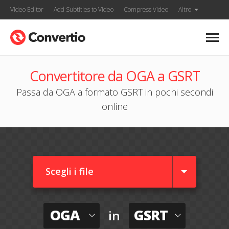
Video Editor
Add Subtitles to Video
Compress Video
Altro
Convertitore da OGA a GSRT
Passa da OGA a formato GSRT in pochi secondi
online
Scegli i file
OGA
GSRT
in