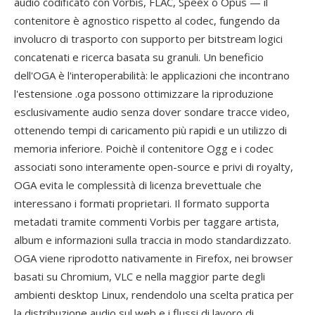
audio codificato con Vorbis, FLAC, Speex o Opus — il
contenitore è agnostico rispetto al codec, fungendo da
involucro di trasporto con supporto per bitstream logici
concatenati e ricerca basata su granuli. Un beneficio
dell'OGA è l'interoperabilità: le applicazioni che incontrano
l'estensione .oga possono ottimizzare la riproduzione
esclusivamente audio senza dover sondare tracce video,
ottenendo tempi di caricamento più rapidi e un utilizzo di
memoria inferiore. Poichè il contenitore Ogg e i codec
associati sono interamente open-source e privi di royalty,
OGA evita le complessità di licenza brevettuale che
interessano i formati proprietari. Il formato supporta
metadati tramite commenti Vorbis per taggare artista,
album e informazioni sulla traccia in modo standardizzato.
OGA viene riprodotto nativamente in Firefox, nei browser
basati su Chromium, VLC e nella maggior parte degli
ambienti desktop Linux, rendendolo una scelta pratica per
la distribuzione audio sul web e i flussi di lavoro di