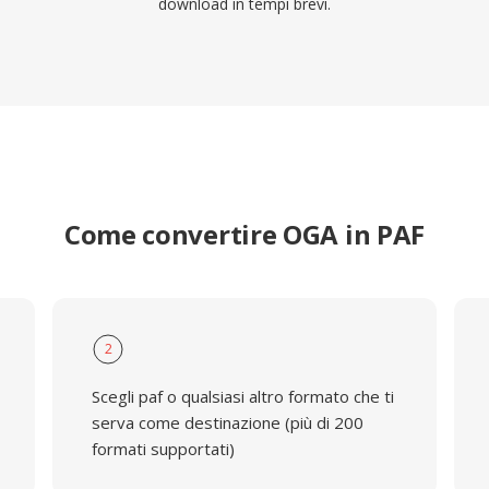
download in tempi brevi.
Come convertire OGA in PAF
2
Scegli paf o qualsiasi altro formato che ti
serva come destinazione (più di 200
formati supportati)