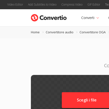
Video Editor
Add Subtitles to Video
Compress Video
GIF Editor
Te
Converti
Home
Convertitore audio
Convertitore OGA
Co
Scegli i file