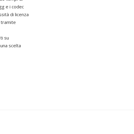
Ogg e i codec
sità di licenza
 tramite
ti su
una scelta