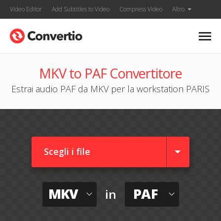
Video Editor
Add Subtitles to Video
Compress Video
Altro
MKV to PAF Convertitore
Estrai audio PAF da MKV per la workstation PARIS
Scegli i file
MKV
PAF
in